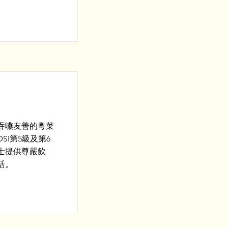
吞嚥友善的粵菜
SI第5級及第6
士提供尊嚴飲
活。