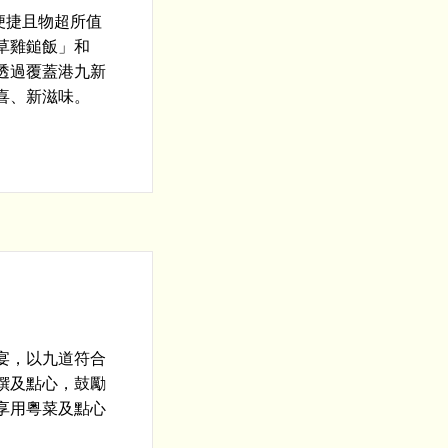
便捷且物超所值
草雞鎚飯」和
透過覆蓋港九新
喜、新滋味。
宴，以九道符合
饌及點心，鼓勵
享用粵菜及點心