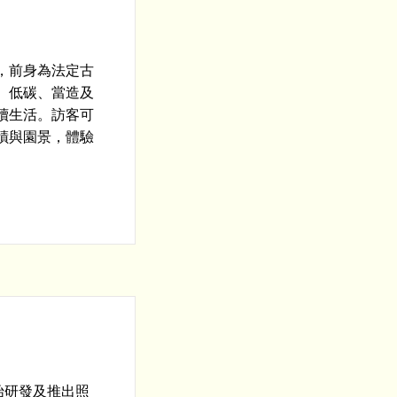
，前身為法定古
、低碳、當造及
續生活。訪客可
蹟與園景，體驗
開始研發及推出照