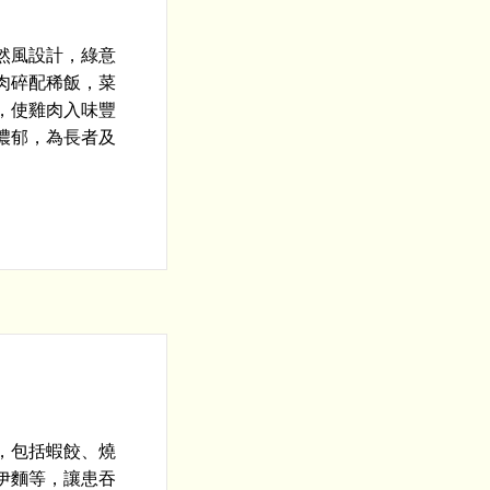
然風設計，綠意
肉碎配稀飯，菜
，使雞肉入味豐
濃郁，為長者及
，包括蝦餃、燒
伊麵等，讓患吞