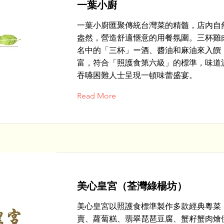
一葉小廚
一葉小廚匯聚傳統台灣菜的精髓，店內自
盎然，營造舒適愜意的用餐氛圍。三杯雞
名中的「三杯」ー酒、醬油和麻油來入饌
富，符合「照護食第六級」的標準，味道
吞嚥困難人士呈現一頓味蕾盛宴。
Read More
美心皇宮（荃灣綠楊坊）
美心皇宮以照護食標準製作多款經典粵菜
賣、蘿蔔糕、翡翠琵琶豆腐、蟹籽蟹肉燴