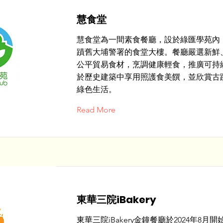
慧食堂
慧食堂為一間素食餐廳，設於綠匯學苑內
蹟舊大埔警署的食堂大樓。餐廳嚴選新鮮
公平貿易食材，烹調健康輕食，推廣可持
於歷史建築中享用照護食美饌，並欣賞古
綠色生活。
Read More
東華三院iBakery
東華三院iBakery金鐘餐廳於2024年8月