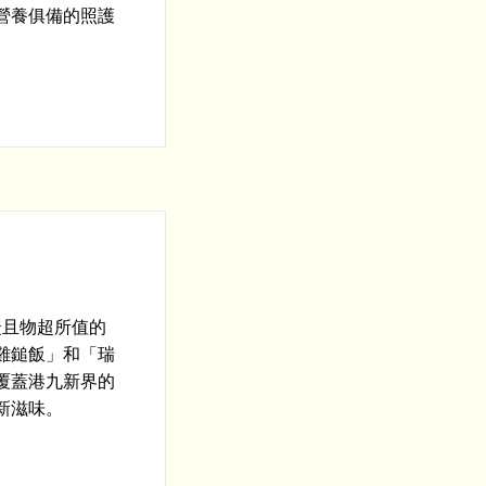
營養俱備的照護
捷且物超所值的
雞鎚飯」和「瑞
覆蓋港九新界的
新滋味。