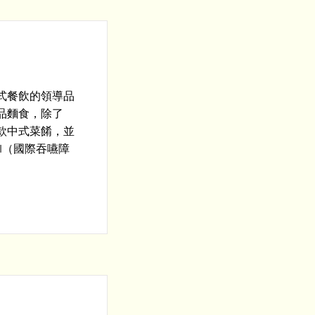
式餐飲的領導品
品麵食，除了
款中式菜餚，並
I（國際吞嚥障