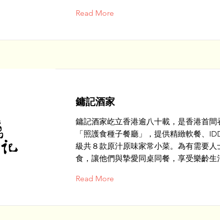
Read More
鏞記酒家
鏞記酒家屹立香港逾八十載，是香港首間
「照護食種子餐廳」，提供精緻軟餐、IDD
級共８款原汁原味家常小菜。為有需要人
食，讓他們與摯愛同桌同餐，享受樂齡生
Read More