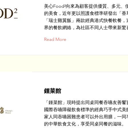
美心Food²向來為顧客提供優質、多元、
的美食，近年更以照護食標準研發出「香
「瑞士雞翼飯」兩款經典港式快餐軟餐，
界的餐飲網絡，為社區不同人士帶來新驚
Read More
鍾菜館
「鍾菜館」現時提出同桌同餐吞嚥友善饗
國際吞嚥障礙飲食標準的經典巧手中式美
家人同吞嚥困難患者可以外出用膳，一同
的中華飲食文化，享受同桌同餐的滋味。