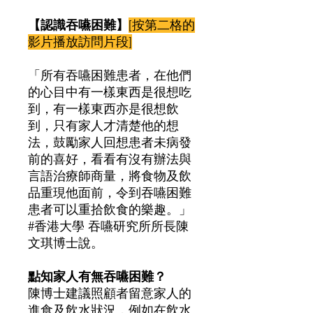
價
格
【認識吞嚥困難】
[按第二格的
影片播放訪問片段]
「所有吞嚥困難患者，在他們
的心目中有一樣東西是很想吃
到，有一樣東西亦是很想飲
到，只有家人才清楚他的想
法，鼓勵家人回想患者未病發
前的喜好，看看有沒有辦法與
言語治療師商量，將食物及飲
品重現他面前，令到吞嚥困難
患者可以重拾飲食的樂趣。」
#香港大學 吞嚥研究所所長陳
文琪博士說。
點知家人有無吞嚥困難？
陳博士建議照顧者留意家人的
進食及飲水狀況，例如在飲水