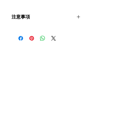
注意事項
如病患者有任何疑問，請先向言語治療
師或醫護人員查詢。於製作照護食時，
需配合言語治療師或醫護人員指示。
​聯絡我們
如有查詢，歡迎聯絡香港社會服務聯會
照護食工作小組。
香港社會服務聯會 照護食工作小
組
地址
香港灣仔軒尼詩道15號
溫莎公爵社會服務大廈10樓1002室 共創
點子匯