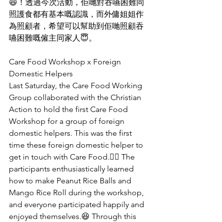
😆！透過今次活動，佢哋對吞嚥困難同
照護食都有基本嘅認識，而外傭姐姐作
為照顧者，希望可以幫助到佢哋照顧吞
嚥困難嘅僱主同家人😇。
Care Food Workshop x Foreign 
Domestic Helpers
Last Saturday, the Care Food Working 
Group collaborated with the Christian 
Action to hold the first Care Food 
Workshop for a group of foreign 
domestic helpers. This was the first 
time these foreign domestic helper to 
get in touch with Care Food.👍🏻 The 
participants enthusiastically learned 
how to make Peanut Rice Balls and 
Mango Rice Roll during the workshop, 
and everyone participated happily and 
enjoyed themselves.😆 Through this 