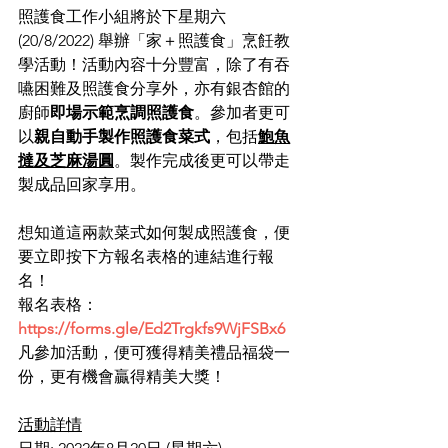
照護食工作小組將於下星期六 
(20/8/2022) 舉辦「家＋照護食」烹飪教
學活動！活動內容十分豐富，除了有吞
嚥困難及照護食分享外，亦有銀杏館的
廚師
即場示範烹調照護食
。參加者更可
以
親自動手製作照護食菜式
，包括
鮑魚
撻及芝麻湯圓
。製作完成後更可以帶走
製成品回家享用。
想知道這兩款菜式如何製成照護食，便
要立即按下方報名表格的連結進行報
名！
報名表格：
https://forms.gle/Ed2Trgkfs9WjFSBx6
凡參加活動，便可獲得精美禮品福袋一
份，更有機會贏得精美大獎！
活動詳情