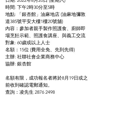
日期: 2022年8月20日 (星期六)
時間: 下午2時30分至5時
地點: 「銀杏館」油麻地店 (油麻地彌敦
道385號平安大樓1樓20號舖)
內容：參加者親手製作照護食、廚師即
場烹飪示範、照護食講座、與義工交流
對象: 60歲或以上人士
名額：15位 (費用全免、先到先得)
主辦: 社聯社會企業商務中心
協辦: 銀杏館
名額有限，成功報名者將於8月19日或之
前收到確認電郵通知。
查詢：凌先生 2876 2498