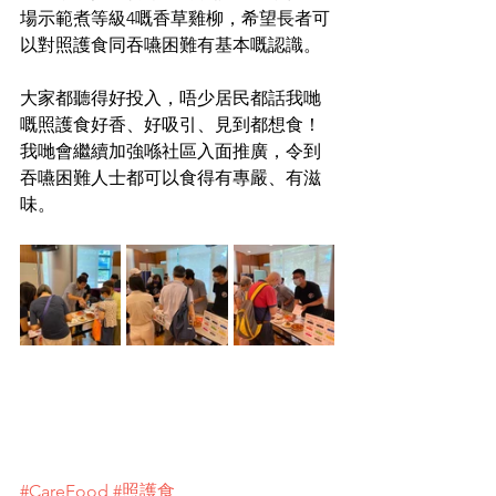
場示範煮等級4嘅香草雞柳，希望長者可
以對照護食同吞嚥困難有基本嘅認識。
大家都聽得好投入，唔少居民都話我哋
嘅照護食好香、好吸引、見到都想食！
我哋會繼續加強喺社區入面推廣，令到
吞嚥困難人士都可以食得有專嚴、有滋
味。
#CareFood
#照護食