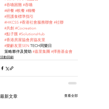
#吞嚥困難
#吞嚥
#碎餐
#軟餐
#糊餐
#照護食標準指引
#HKCSS
#香港社會服務聯會
#社聯
#共創
#Cocreation
#點子匯
#SolutionsHub
#香港房屋協會房協友里
#樂齡友里SEN
 TECH同樂日
策略夥伴及贊助 
#嘉里集團
#擇善基金會
活動回顧
查看全部
最新文章