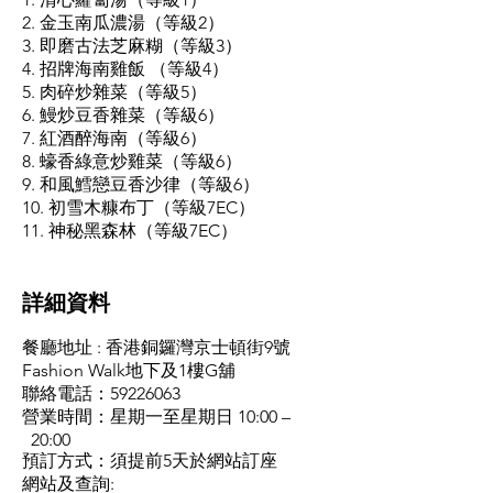
2. 金玉南瓜濃湯（等級2）
3. 即磨古法芝麻糊（等級3）
4. 招牌海南雞飯 （等級4）
5. 肉碎炒雜菜（等級5）
6. 鰻炒豆香雜菜（等級6）
7. 紅酒醉海南（等級6）
8. 蠔香綠意炒雞菜（等級6）
9. 和風鱈戀豆香沙律（等級6）
10. 初雪木糠布丁（等級7EC）
11. 神秘黑森林（等級7EC）
​詳細資料
餐廳地址 : 香港銅鑼灣京士頓街9號
Fashion Walk地下及1樓G舖
聯絡電話：59226063
營業時間：星期一至星期日 10:00 –
20:00
預訂方式：須提前5天於網站訂座
網站及查詢: