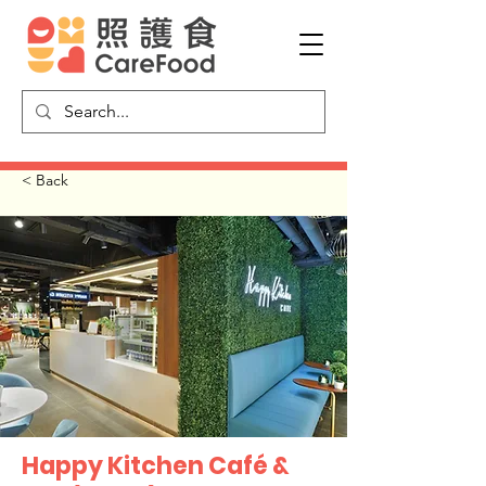
< Back
Happy Kitchen Café &