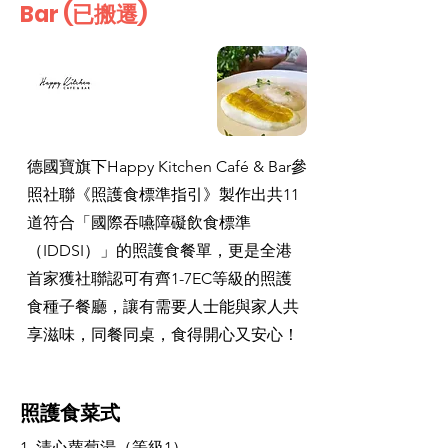
Bar (已搬遷)
德國寶旗下Happy Kitchen Café & Bar參
照社聯《照護食標準指引》製作出共11
道符合「國際吞嚥障礙飲食標準
（IDDSI）」的照護食餐單，更是全港
首家獲社聯認可有齊1-7EC等級的照護
食種子餐廳，讓有需要人士能與家人共
享滋味，同餐同桌，食得開心又安心！
照護食菜式
1. 清心蘿蔔湯（等級1）