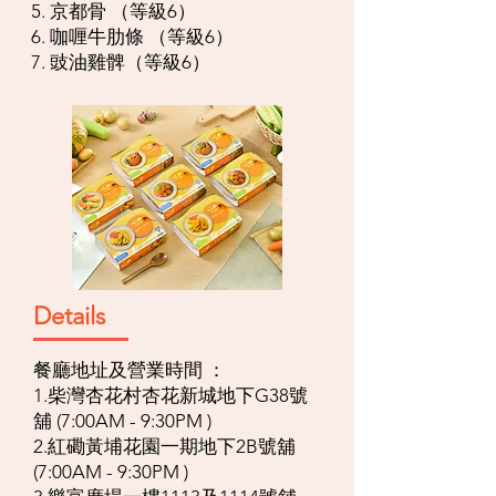
5. 京都骨 （等級6）
6. 咖喱牛肋條 （等級6）
7. 豉油雞髀（等級6）
Details
餐廳地址及營業時間 ：
1.柴灣杏花村杏花新城地下G38號
舖 (7:00AM - 9:30PM )
2.紅磡黃埔花園一期地下2B號舖
(7:00AM - 9:30PM )