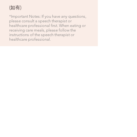
(如有)
*Important Notes: If you have any questions,
please consult a speech therapist or
healthcare professional first. When eating or
receiving care meals, please follow the
instructions of the speech therapist or
healthcare professional.
Contact us
If you have any inquiries, please
contact the Care Food Working
Group of The Hong Kong Council of
Social Service
Care Food Working Group, The
Hong Kong Council of Social Service
Address
Room 1002, 10/F,