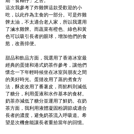
期「食糊仔」之苦。
這次我參考了炸雞髀這款受歡迎的小
吃，以此作為主食的一部分。可是炸雞
髀太油，不太適合老人家，所以我選用
了滷水雞髀。而蔬菜有橙色、綠色和黃
色可以吸引長者的眼球，增加他們的食
慾，改善排便。
甜品和飲品方面，我選用了香港冰室最
經典的蛋撻和港式奶茶作參考，讓他們
懷念一下年輕時候坐在冰室與朋友之間
的美好時光。蛋撻改用了蒸的煮食方
法，酥皮改用了番薯皮，而餡料則減低
了糖分，利用蛋液和水作基本的食材。
奶茶亦減低了糖分並運用了鮮奶。在奶
茶方面，我利用液體凝固粉調節成適合
長者的濃度，避免奶茶流入呼吸道。希
望是次機會能讓長者重拾當年的回憶。