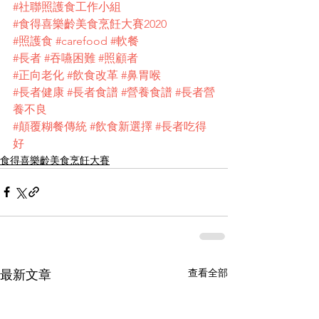
#社聯照護食工作小組
#食得喜樂齡美食烹飪大賽2020
#照護食
#carefood
#軟餐
#長者
#吞嚥困難
#照顧者
#正向老化
#飲食改革
#鼻胃喉
#長者健康
#長者食譜
#營養食譜
#長者營
養不良
#顛覆糊餐傳統
#飲食新選擇
#長者吃得
好
食得喜樂齡美食烹飪大賽
查看全部
最新文章