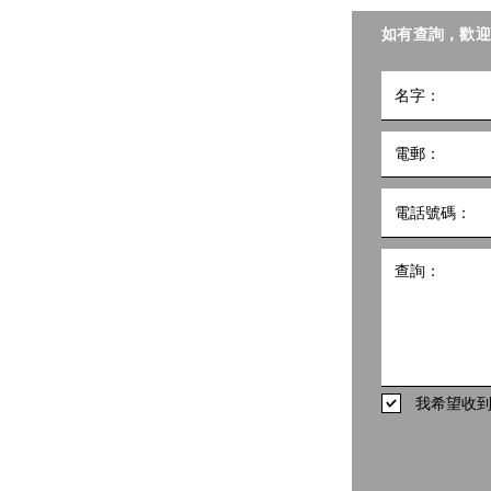
聯會照護食工作小組。
如有查詢，歡迎
《照護食灣區標準》發布 ──
【媒
小組
推動銀髮經濟新機遇
好啲
5號
10樓1002室 共創點子匯
hk
498
我希望收