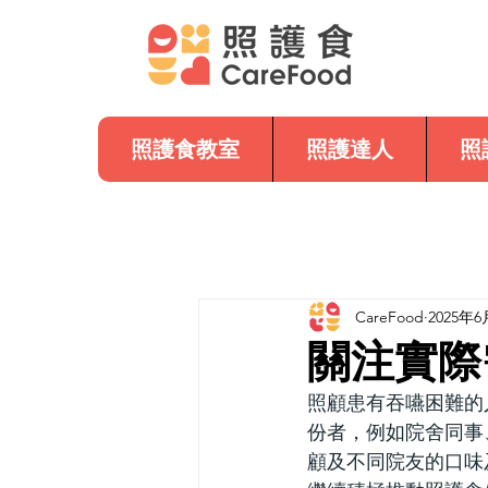
照護食教室
照護達人
照
CareFood
2025年
關注實際
照顧患有吞嚥困難的
份者，例如院舍同事
顧及不同院友的口味