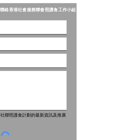
聯絡香港社會服務聯會照護食工作小組。
體報道】 鏗鏘集：銀髮食
到社聯照護食計劃的最新資訊及推廣