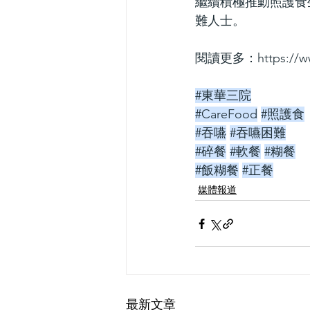
繼續積極推動照護食
難人士。
閱讀更多：
https://
#東華三院
#CareFood
#照護食
#吞嚥
#吞嚥困難
#碎餐
#軟餐
#糊餐
#飯糊餐
#正餐
媒體報道
最新文章