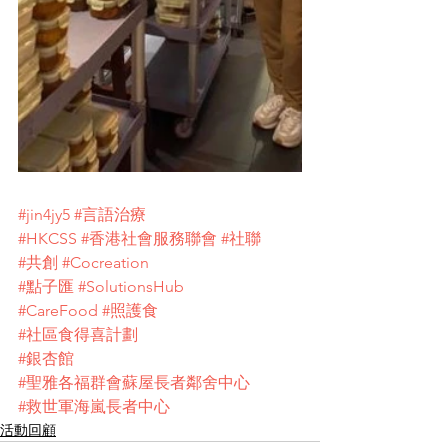
#jin4jy5
#言語治療
#HKCSS
#香港社會服務聯會
#社聯
#共創
#Cocreation
#點子匯
#SolutionsHub
#CareFood
#照護食
#社區食得喜計劃
#銀杏館
#聖雅各福群會蘇屋長者鄰舍中心
#救世軍海嵐長者中心
活動回顧