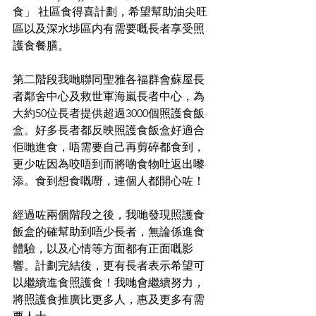
食」 社區食得喜計劃，希望幫助油尖旺
區以及深水埗區内有需要嘅長者享受照
護食餐膳。
第二階段我哋聯同聖雅各福群會蘇屋長
者鄰舍中心及救世軍海嵐長者中心，為
大約50位長者提供超過3000個照護食飯
盒。好多長者都反映照護食飯盒好適合
佢哋進食，唔需要自己再剪碎都食到，
更少咗因為咬唔到而將啲食物吐返出嚟
添。食到想食嘅嘢，連個人都開心咗！
經過咗兩個階段之後，我哋發現照護食
飯盒的確幫助到唔少長者，無論係進食
體驗，以及心情等方面都有正面嘅影
響。計劃完結後，更有長者表示希望可
以繼續進食照護食！我哋會繼續努力，
將照護食推廣比更多人，惠及更多有需