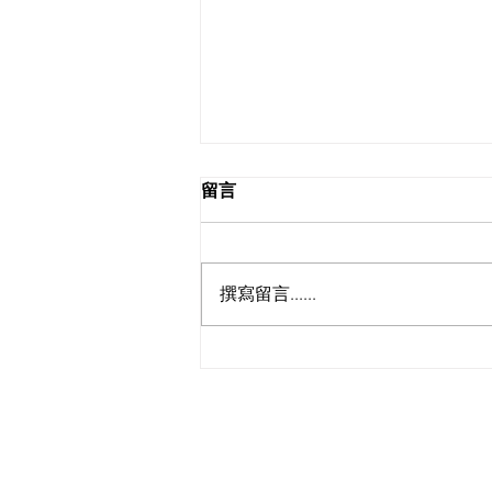
留言
撰寫留言......
照護食 x THEi 照護食介紹及
烹飪示範工作坊