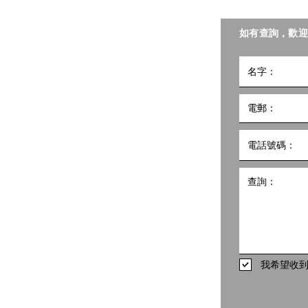
聯會照護食工作小組。
如有查詢，歡迎
小組
5號
10樓1002室 共創點子匯
hk
498
我希望收