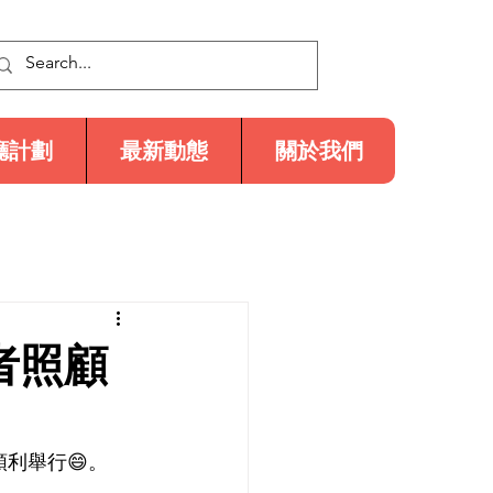
廳計劃
最新動態
關於我們
者照顧
順利舉行😄。