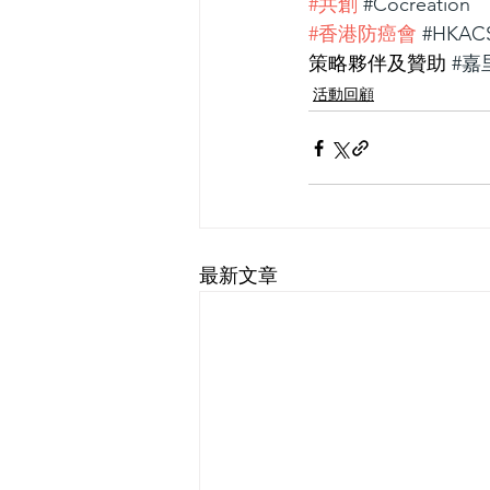
#共創
#Cocreation
#香港防癌會
#HKAC
策略夥伴及贊助 
#嘉
活動回顧
最新文章