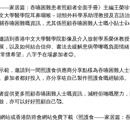
——家居篇：吞嚥困難患者照顧者全面手冊》主編王榮珍
文大學醫學院耳鼻咽喉 – 頭頸外科學系助理教授及言語
關吞嚥困難嘅資訊，尤其係照顧吞嚥困難人士嘅小貼士👍
邀請到香港中文大學醫學院影像及介入放射學系榮休教授
展，以及如何結合信仰、書法去緩解患病帶嚟嘅負面情緒
 常懷希望」八字予在場參加者😊。
示範，邀請到一間照護食供應商分享點樣為吞嚥困難人士
。參加者都好投入，亦分享咗自己製作照護食嘅經驗添。
者提供更多照顧吞嚥困難人士嘅資訊，減輕佢哋嘅壓力，
餘，亦可以好好照顧自己🥰。
食網站或香港防癌會網站免費下載《照護食——家居篇：