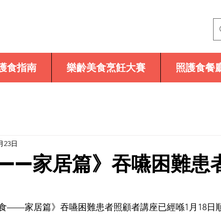
護食指南
樂齡美食烹飪大賽
照護食餐
月23日
——家居篇》吞嚥困難患
護食——家居篇》吞嚥困難患者照顧者講座已經喺1月18日