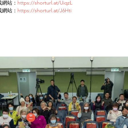
載網站：
https://shorturl.at/UiqzL
載網站：
https://shorturl.at/J6Hti