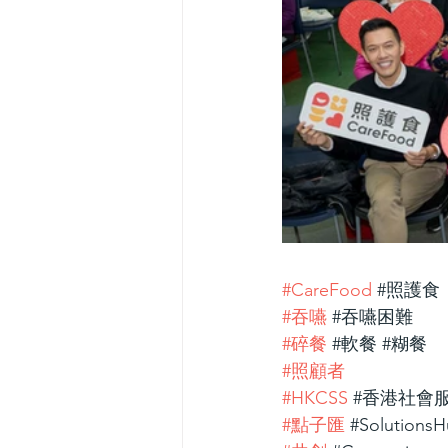
#CareFood
#照護食
#吞嚥
#吞嚥困難
#碎餐
#軟餐
#糊餐
#照顧者
#HKCSS
#香港社會
#點子匯
#Solutions