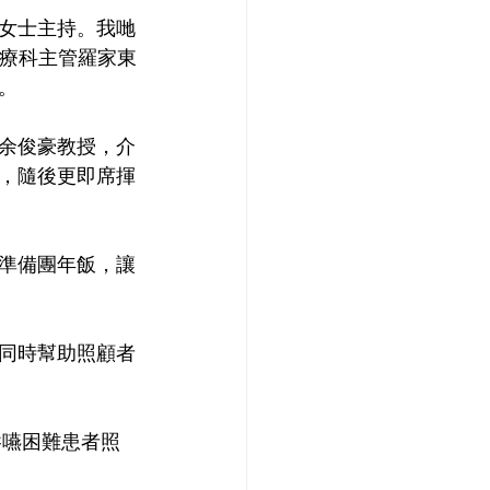
女士主持。我哋
治療科主管羅家東
。
余俊豪教授，介
，隨後更即席揮
準備團年飯，讓
同時幫助照顧者
吞嚥困難患者照