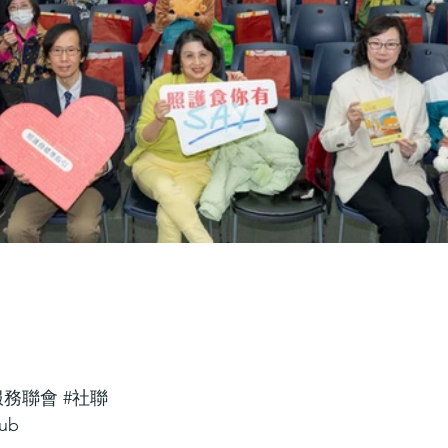
服務聯會
#社聯
Hub