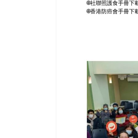
🌐社聯照護食手冊下
🌐香港防癌會手冊下