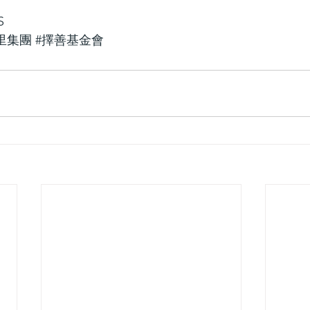
S
里集團
#擇善基金會