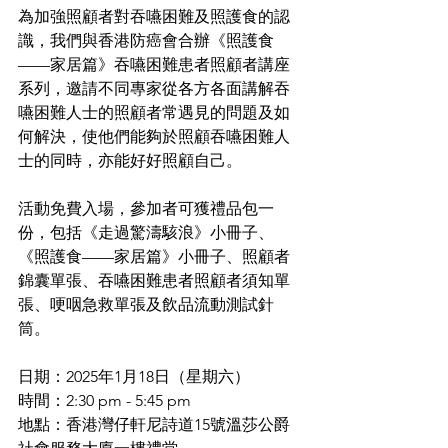
為加強照顧者對吞嚥困難及照護食的認
識，我們與香港防癌會合辦《照護食
——家居篇》吞嚥困難患者照顧者講座
系列，邀請不同專家從各方各面講解吞
嚥困難人士的照顧者常遇見的問題及如
何解決，使他們能夠於照顧吞嚥困難人
士的同時，亦能好好照顧自己。
活動免費入場，
參加者可獲禮品包一
份，包括《走過驚濤駭浪》小冊子、
《照護食——家居篇》小冊子、照顧者
錦囊單張、吞嚥困難患者照顧者須知單
張、哽咽急救單張及飲品流動測試針
筒。
日期：2025年1月18日（星期六）
時間：2:30 pm - 5:45 pm
地點：香港灣仔軒尼詩道15號溫莎公爵