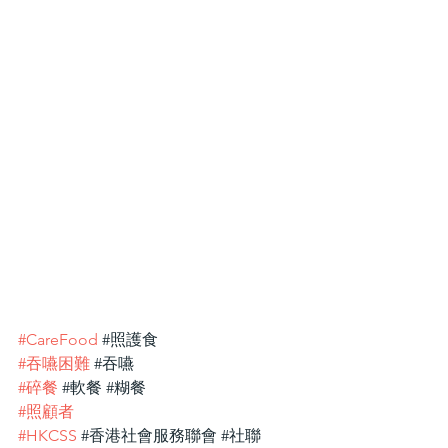
#CareFood
#照護食
#吞嚥困難
#吞嚥
#碎餐
#軟餐
#糊餐
#照顧者
#HKCSS
#香港社會服務聯會
#社聯