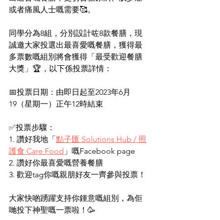
或者痛風人士嘅需要🥰。
同學分為8組，分別設計咗8款餐膳，現
誠邀大家投選出最喜愛嘅餐膳，獲得最
多票數嘅組別將會獲得「最受歡迎餐膳
大獎」🏆，以下係投票詳情：
📅投票日期：由即日起至2023年6月
19（星期一）正午12時結束
✅投票步驟：
1. 讚好我地「
點子匯 Solutions Hub / 照
護食 Care Food
」嘅Facebook page
2. 讚好你最喜愛嘅營養餐膳
3. 歡迎tag你嘅親朋好友一齊參與投票！
大家快啲踴躍支持你鍾意嘅組別，為佢
哋投下神聖嘅一票啦！🥳