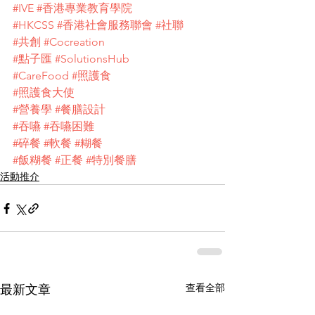
#IVE
#香港專業教育學院
#HKCSS
#香港社會服務聯會
#社聯
#共創
#Cocreation
#點子匯
#SolutionsHub
#CareFood
#照護食
#照護食大使
#營養學
#餐膳設計
#吞嚥
#吞嚥困難
#碎餐
#軟餐
#糊餐
#飯糊餐
#正餐
#特別餐膳
活動推介
查看全部
最新文章