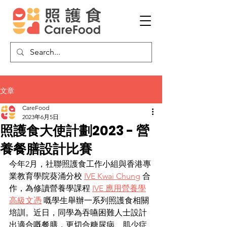
文章
CareFood
2023年6月5日
照護食大使計劃2023 - 營
養餐膳設計比賽
今年2月，社聯照護食工作小組與香港專
業教育學院葵涌分校 
IVE Kwai Chung
 合
作，為修讀營養學課程 
IVE 應用營養學
高級文憑
 嘅學生舉辦一系列照護食相關
培訓。近日，同學為吞嚥困難人士設計
出適合嘅餐膳，更切合糖尿病、肌少症