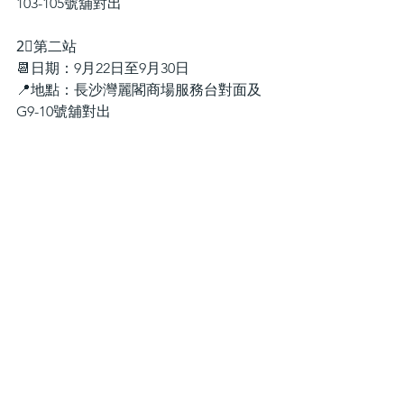
103-105號舖對出
2⃣第二站
📆日期：9月22日至9月30日
📍地點：長沙灣麗閣商場服務台對面及
G9-10號舖對出