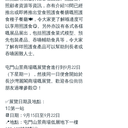
照顧者資源等資訊，亦有介紹10間已經
推出或即將推出堂食照護食餐膳嘅照護
食種子餐廳🍽，令大家更了解喺邊度可
以享用照護食😋。另外亦設有各式各樣
嘅展品展出，包括照護食菜式模型、預
先包裝產品、吞嚥輔助食具等，令大家
了解有咩照護食產品可以幫助到長者或
吞嚥困難人士。
屯門山景商場嘅展覽會進行到9月22日
（下星期一），然後同一日便會開始於
長沙灣麗閣商場嘅展覽。歡迎各位街坊
朋友過嚟參觀😊！
✅展覽日期及地點：
1⃣第一站
📆日期：9月15日至9月22日
📍地點：屯門山景商場低層地下一樓