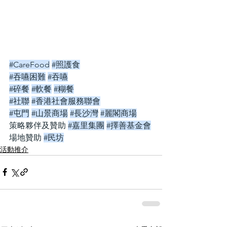
#CareFood
#照護食
#吞嚥困難
#吞嚥
#碎餐
#軟餐
#糊餐
#社聯
#香港社會服務聯會
#屯門
#山景商場
#長沙灣
#麗閣商場
策略夥伴及贊助 
#嘉里集團
#擇善基金會
場地贊助 
#民坊
活動推介