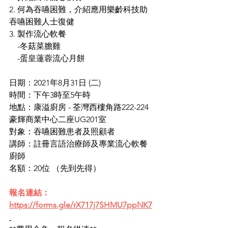
2. 何為吞嚥困難，介紹應用樂齡科技助
吞嚥困難人士復健
3. 製作流心軟餐
    -冬菇菜膽雞
    -蛋皇蓮蓉流心月餅 
日期：2021年8月31日 (二)
時間：下午3時至5午時 
地點：康溢廚房 - 荃灣西樓角路222-224
豪輝商業中心二座UG201室
對象：吞嚥困難患者及照顧者
講師：註冊言語治療師及專業流心軟餐
廚師
名額：20位 （先到先得）
報名連結：
https://forms.gle/rX717j7SHMU7ppNK7