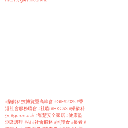
#樂齡科技博覽暨高峰會
#GIES2025
#香
港社會服務聯會
#社聯
#HKCSS
#樂齡科
技
#gerontech
#智慧安全家居
#健康監
測及護理
#AI
#社會服務
#照護食
#長者
#