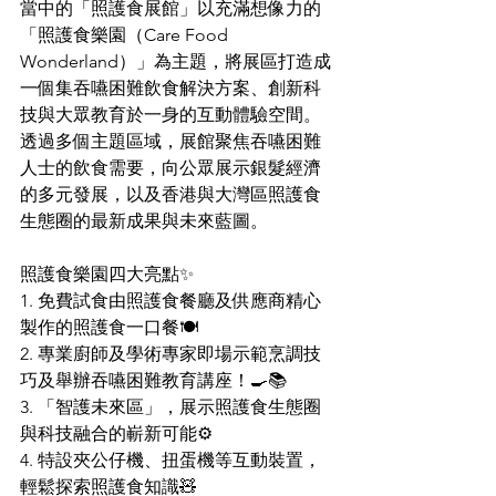
當中的「照護食展館」以充滿想像力的
「照護食樂園（Care Food 
Wonderland）」為主題，將展區打造成
一個集吞嚥困難飲食解決方案、創新科
技與大眾教育於一身的互動體驗空間。
透過多個主題區域，展館聚焦吞嚥困難
人士的飲食需要，向公眾展示銀髮經濟
的多元發展，以及香港與大灣區照護食
生態圈的最新成果與未來藍圖。
照護食樂園四大亮點✨
1.⁠ ⁠免費試食由照護食餐廳及供應商精心
製作的照護食一口餐🍽
2.⁠ ⁠專業⁠廚師及學術專家即場示範烹調技
巧及舉辦吞嚥困難教育講座！🍳📚
3.⁠ ⁠⁠「智護未來區」，展示照護食生態圈
與科技融合的嶄新可能⚙
4.⁠ ⁠⁠特設夾公仔機、扭蛋機等互動裝置，
輕鬆探索照護食知識🧸