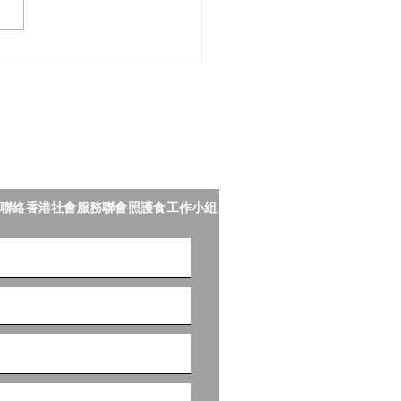
 一站式照護食資訊！親臨樂
技博覽暨高峰會「照護食
」即有機會獲得《照護食
2025》！
聯絡香港社會服務聯會照護食工作小組。