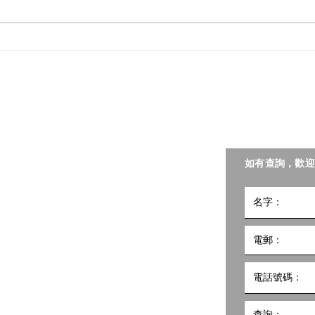
十二月份【德國寶廚神挑戰
📣
賽】12.12世界吞嚥日: 照護食
齡科
對決🍽️
樂園
​聯絡我們
手冊
聯會照護食工作小組。
如有查詢，歡迎
小組
5號
10樓1002室 共創點子匯
hk