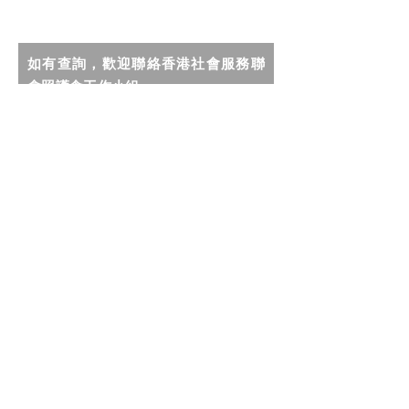
如有查詢，歡迎聯絡香港社會服務聯
會照護食工作小組。
我希望收到社聯照護食計劃的最新
資訊及推廣