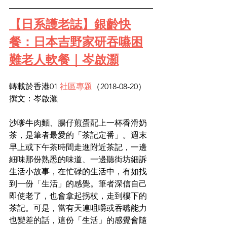
【日系護老誌】銀齡快
餐：日本吉野家研吞嚥困
難老人軟餐｜岑啟灝
轉載於香港01 
社區專題
（
2018-08-20） 
撰文：岑啟灝
沙嗲牛肉麵、腸仔煎蛋配上一杯香滑奶
茶，是筆者最愛的「茶記定番」。週末
早上或下午茶時間走進附近茶記，一邊
細味那份熟悉的味道、一邊聽街坊細訴
生活小故事，在忙碌的生活中，有如找
到一份「生活」的感覺。筆者深信自己
即使老了，也會拿起拐杖，走到樓下的
茶記。可是，當有天連咀嚼或吞嚥能力
也變差的話，這份「生活」的感覺會隨