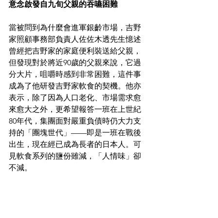
意念啟發自九旬父親的吞嚥困難
當被問到為什麼會進軍銀齡市場，吉野
家照顧事務部負責人佐佐木透先生憶述
曾經把吉野家的家庭便利裝送給父親，
但發現對於將近90歲的父親來說，它過
分大片，咀嚼時感到非常困難，這件事
成為了他研發吉野家軟食的契機。他亦
表示，除了因為人口老化、市場需求愈
來愈大之外，更希望報答一班在上世紀
80年代，集團面對嚴重負債時仍大力支
持的「團塊世代」——即是一班在戰後
出生，現在經已成為長者的日本人。可
見軟食系列的鹽份雖減，「人情味」卻
不減。 