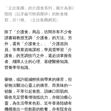
「丘比集團」的介護食系列，圖片為第2
階段（以牙齒可輕易壓碎）的軟食種
類，共11種。（丘比集團網頁）
除了「介護食」商品，坊間亦有不少食
譜書籍教授烹調「介護食」的方法。另
外，還有「介護食士」、「介護咨詢
員」等專業資格課程，學員需學習「介
護食」的烹調技巧之外，還必須掌握長
者、殘障人士的心理、基礎醫療知識、
營養學等知識。
藥物，或許能減輕疾病帶來的痛苦，但
卻無法醫治心靈上的痛苦。而美味的一
頓飯，不單引起食慾、訓練口部肌肉、
吸收充足營養增強抵抗力，亦能治癒心
靈，為生活帶來色彩。近年香港陸續有
機構推出一些創新的軟餐，亦有院舍在