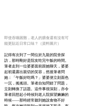
即使吞嚥困難，老人的膳食還有沒有可
能更貼近日常口味？（資料圖片）
記得有次到了一間位於九龍的院舍探
訪，那時剛好是院友吃完午飯的時間。
筆者走到一位婆婆面前跟她聊天，婆婆
起初還露出親切的笑容，然後筆者問
她：「午飯好吃嗎？」婆婆便立刻面色
一沉，搖搖頭。筆者自知問錯了問題，
立刻轉換了話題。這件事很深刻，亦令
筆者回想起小時候到老人院探望嫲嫲的
時候——那時經常聽到她說食物不好
吃，每次她沒吃到一半就放下筷子，有