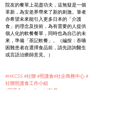
院友的餐單上花盡功夫，這無疑是一個
革新，為安老界帶來了新的刺激。筆者
亦希望未來能引入更多日本的「介護
食」的理念及技術，為有需要的人提供
個人化的軟餐餐單，同時也為自己的未
來，準備「茶記軟餐」。（編按：吞嚥
困難患者在選擇食品前，請先諮詢醫生
或言語治療師意見。）
#HKCSS
#社聯
#照護食
#社企商務中心
#
社聯照護食工作小組
#照護食
#carefood
#軟餐
#長者
#吞嚥困難
#照顧者
#正向老化
#飲食改革
#鼻胃喉
#長者健康
#長者食譜
#營養食譜
#長者營
養不良
#顛覆糊餐傳統
#飲食新選擇
#長者吃得