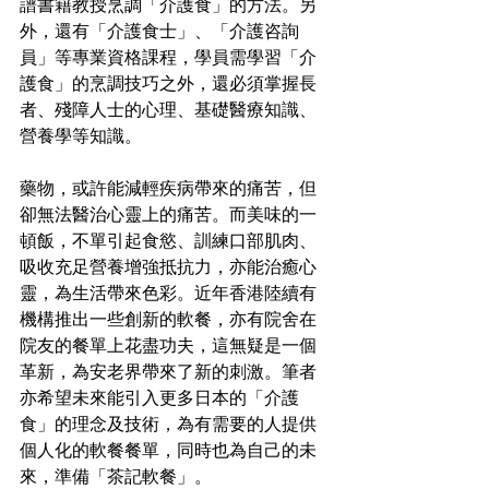
譜書籍教授烹調「介護食」的方法。另
外，還有「介護食士」、「介護咨詢
員」等專業資格課程，學員需學習「介
護食」的烹調技巧之外，還必須掌握長
者、殘障人士的心理、基礎醫療知識、
營養學等知識。
藥物，或許能減輕疾病帶來的痛苦，但
卻無法醫治心靈上的痛苦。而美味的一
頓飯，不單引起食慾、訓練口部肌肉、
吸收充足營養增強抵抗力，亦能治癒心
靈，為生活帶來色彩。近年香港陸續有
機構推出一些創新的軟餐，亦有院舍在
院友的餐單上花盡功夫，這無疑是一個
革新，為安老界帶來了新的刺激。筆者
亦希望未來能引入更多日本的「介護
食」的理念及技術，為有需要的人提供
個人化的軟餐餐單，同時也為自己的未
來，準備「茶記軟餐」。