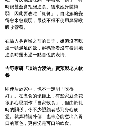
時候甚至會拒絕進食。後來她身體轉
弱，因此要改吃「糊餐」，自此嫲嫲變
得愈來愈瘦弱，最後不得不使用鼻胃喉
吸收營養。
在插入鼻胃喉之前的日子，嫲嫲沒有吃
過一頓滿足的飯，起碼筆者沒有看到她
進食時露出過一點喜悅的表情。
吉野家研「凍結含浸法」賣預製老人軟
餐
即使居於家中，也不一定能「吃得
好」。在煮食的環節上，有些家庭會花
很多心思製作「自家軟食」，但由於耗
時的關係，令不少照顧者感到身心疲
憊。就算聘請外傭，也未必能煮出合胃
口的菜色，更何況是可口的軟食。