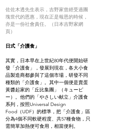
佐佐木透先生表示，吉野家曾經受過團
塊世代的恩惠，現在正是報恩的時候，
亦是一份社會責任。（日本吉野家網
頁）
日式「介護食」
其實，日本早在上世紀80年代便開始研
發「介護食」，發展到現在，各大小食
品製造商都參與了這個市場，研發不同
種類的「介護食」。其中一個便是賣蛋
黃醬起家的「丘比集團」（キューピ
ー）。他們的「やさしい献立」介護食
系列，按照Universal Design 
Food（UDF）的標準，把「介護食」區
分為4個不同軟硬程度、共57種食物，只
需簡單加熱便可食用，相當便利。