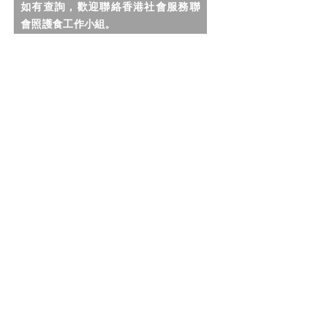
如有查詢，歡迎聯絡香港社會服務聯
會照護食工作小組。
我希望收到社聯照護食計劃的最新
資訊及推廣