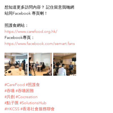
想知道更多訪問內容？ 記住留意我哋網
站同Facebook 專頁喇！ 
照護食網站：
https://www.carefood.org.hk/
Facebook專頁：
https://www.facebook.com/semart.fans
#CareFood
#照護食
#吞嚥
#吞嚥困難
#共創
#Cocreation
#點子匯
#SolutionsHub
#HKCSS
#香港社會服務聯會