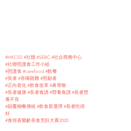
#HKCSS
#社聯
#SEBC
#社企商務中心
#社聯照護食工作小組
#照護食
#carefood
#軟餐
#長者
#吞嚥困難
#照顧者
#正向老化
#飲食改革
#鼻胃喉
#長者健康
#長者食譜
#營養食譜
#長者營
養不良
#顛覆糊餐傳統
#飲食新選擇
#長者吃得
好
#食得喜樂齡美食烹飪大賽2020