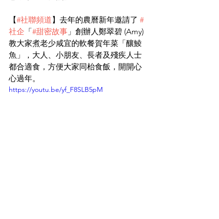
【
#社聯頻道
】去年的農曆新年邀請了 
#
社企
「
#甜密故事
」創辦人鄭翠碧 (Amy) 
教大家煮老少咸宜的軟餐賀年菜「釀鯪
魚」，大人、小朋友、長者及殘疾人士
都合適食，方便大家同枱食飯，開開心
心過年。
https://youtu.be/yf_F8SLB5pM