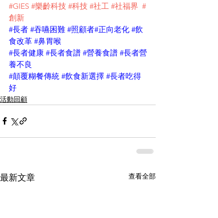
#GIES
#樂齡科技
#科技
#社工
#社福界
#
創新
#長者
#吞嚥困難
#照顧者
#正向老化
#飲
食改革
#鼻胃喉
#長者健康
#長者食譜
#營養食譜
#長者營
養不良
#顛覆糊餐傳統
#飲食新選擇
#長者吃得
好
活動回顧
查看全部
最新文章