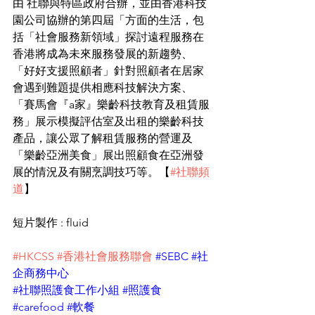
由 社聯與特區政府合辦，並由香港科技
園公司協辦的第四屆「方面的生活，包
括「社會服務新領域」探討遠程服務在
香港將成為未來服務發展的新趨勢、
「好好支援照顧者」針對照顧者在居家
會遇到難題提供相應科技解決方案、
「賽馬會『a家』樂齡科技教育及租賃服
務」展示模擬評估室及出租的樂齡科技
產品，讓公眾了解租賃服務的營運及
「樂齡亞洲美食」展出照顧食在亞洲發
展的情況及有關烹調技巧等。【
#社聯頻
道
】 
短片製作 : fluid
#HKCSS
#香港社會服務聯會
#SEBC
#社
企商務中心
#社聯照護食工作小組
#照護食
#carefood
#軟餐