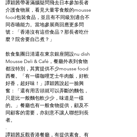
譚穎茜帶著滿腦疑問飛去日本參加長者
介護食物展，看見大量零食般的mousse 
food包裝食品，並且有不同級別適合不
同吞嚥能力。當地參展商回應更多問
號：「香港沒有這些食品？那長者吃什
麼？院舍要自己煮？」
飲食集團日清還在東京銀座開設nu dish 
Mousse Deli & Café，餐廳外表到食物
都沒特別，其實提供不少mousse food
西餐。「有一碟咖哩芝士牛肉飯，好軟
好香，超好味！」譚穎茜說起一臉興
奮：「還有用舌頭就可以弄斷的麵包，
只是比一般麵包軟少少，味道是一樣
的。」餐廳也有一般食物提供，顧及不
同顧客的需要，亦刻意不讓人聯想到長
者。
.
譚穎茜反觀香港餐廳，有提供素食、有