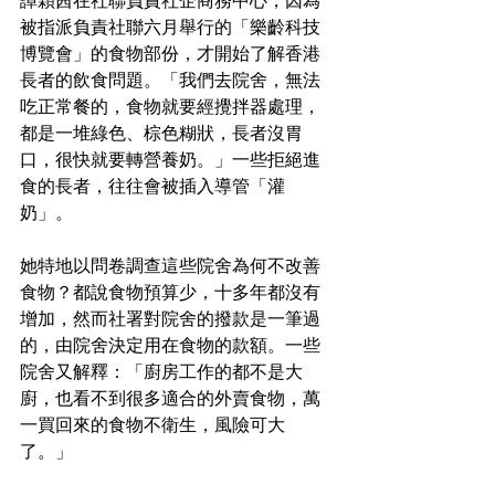
譚穎茜在社聯負責社企商務中心，因為
被指派負責社聯六月舉行的「樂齡科技
博覽會」的食物部份，才開始了解香港
長者的飲食問題。「我們去院舍，無法
吃正常餐的，食物就要經攪拌器處理，
都是一堆綠色、棕色糊狀，長者沒胃
口，很快就要轉營養奶。」一些拒絕進
食的長者，往往會被插入導管「灌
奶」。
她特地以問卷調查這些院舍為何不改善
食物？都說食物預算少，十多年都沒有
增加，然而社署對院舍的撥款是一筆過
的，由院舍決定用在食物的款額。一些
院舍又解釋：「廚房工作的都不是大
廚，也看不到很多適合的外賣食物，萬
一買回來的食物不衛生，風險可大
了。」