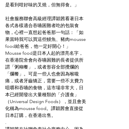
是看到咁好味的叉燒，但無得食。」
社會服務聯會高級經理譚穎茜看著日本
各式各樣適合吞嚥困難者吃的包裝食
物，心裡一直想起爸爸那一句話：「如
果當時我可以買這些鰻魚、豬肉mousse 
food給爸爸，他一定好開心！」
Mousse food是日本人起的漂亮名字，
在香港院舍會向吞嚥困難的長者提供所
謂「粥糊餐」，或者形容全部攪爛的
「爛餐」。可是一些人也會因為喉嚨
痛，或者牙齒矯正，需要一些不太費力
咀嚼和吞嚥的食物，這市場非常大，日
本已經開發出大量種類的「介護食」
（Universal Design Foods），並且會美
化稱為mousse food。譚穎茜會直接從
日本訂購，在香港出售。
.