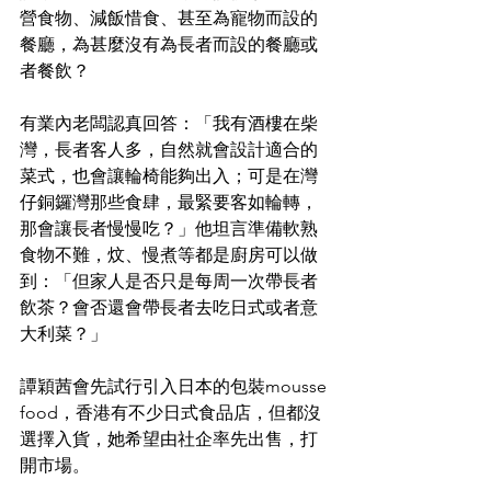
營食物、減飯惜食、甚至為寵物而設的
餐廳，為甚麼沒有為長者而設的餐廳或
者餐飲？
有業內老闆認真回答：「我有酒樓在柴
灣，長者客人多，自然就會設計適合的
菜式，也會讓輪椅能夠出入；可是在灣
仔銅鑼灣那些食肆，最緊要客如輪轉，
那會讓長者慢慢吃？」他坦言準備軟熟
食物不難，炆、慢煮等都是廚房可以做
到：「但家人是否只是每周一次帶長者
飲茶？會否還會帶長者去吃日式或者意
大利菜？」
譚穎茜會先試行引入日本的包裝mousse 
food，香港有不少日式食品店，但都沒
選擇入貨，她希望由社企率先出售，打
開市場。