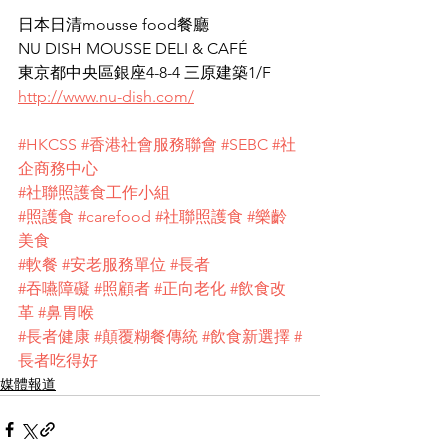
日本日清mousse food餐廳
NU DISH MOUSSE DELI & CAFÉ
東京都中央區銀座4-8-4 三原建築1/F
http://www.nu-dish.com/
#HKCSS
#香港社會服務聯會
#SEBC
#社
企商務中心
#社聯照護食工作小組
#照護食
#carefood
#社聯照護食
#樂齡
美食
#軟餐
#安老服務單位
#長者
#吞嚥障礙
#照顧者
#正向老化
#飲食改
革
#鼻胃喉
#長者健康
#顛覆糊餐傳統
#飲食新選擇
#
長者吃得好
媒體報道