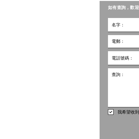
聯會照護食工作小組。
如有查詢，歡迎
小組
5號
10樓1002室 共創點子匯
hk
498
我希望收