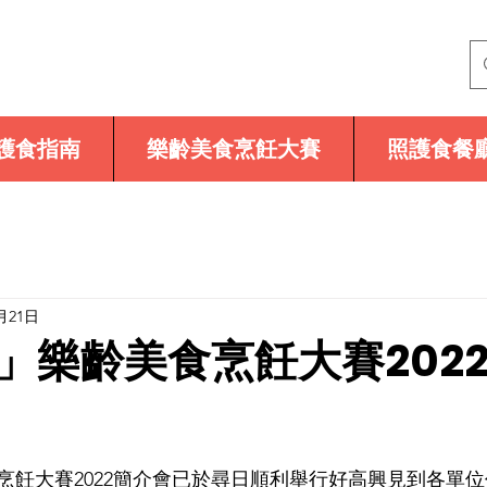
護食指南
樂齡美食烹飪大賽
照護食餐
月21日
」樂齡美食烹飪大賽202
烹飪大賽2022簡介會已於尋日順利舉行好高興見到各單