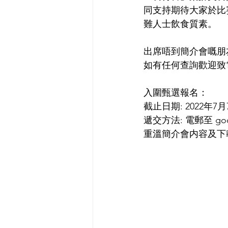
同支持期待大家於比
難人士飲食質素。
出席唔到簡介會嘅朋
如有任何查詢歡迎致電2
入圍甄選報名： 
截止日期: 2022年
遞交方法: 電郵至 goodli
重溫簡介會内容及下