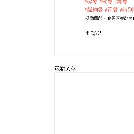
#碎餐
#軟餐
#糊餐
#飯糊餐
#正餐
#特
活動回顧
食得喜樂齡美
最新文章