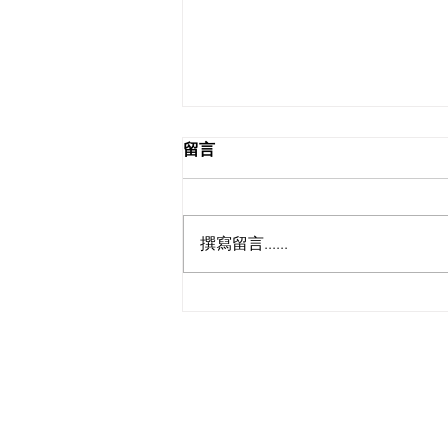
留言
撰寫留言......
照護食 x THEi 照護食介紹及
烹飪示範工作坊