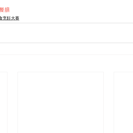
別餐膳
食烹飪大賽