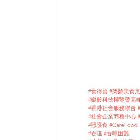
#食得喜
#樂齡美食烹
#樂齡科技博覽暨高
#香港社會服務聯會
#社會企業商務中心
#照護食
#CareFood
#吞嚥
#吞嚥困難