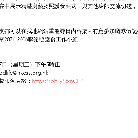
賽中展示精湛廚藝及照護食菜式，與其他廚師交流切磋，
友都可以在我地網站重溫尋日内容架~ 有意參加嘅隊伍
876 2406聯絡照護食工作小組
7月7日（星期三）下午5時正 
fe@hkcss.org.hk 
載報名表格：
https://bit.ly/3xnCljP