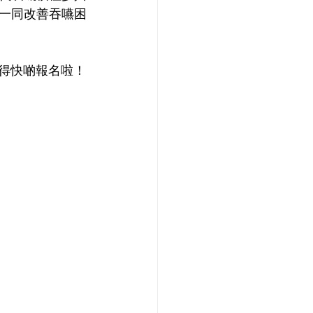
一同改善吞嚥困
記得快啲報名啦！