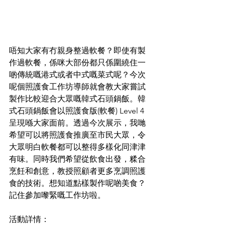
唔知大家有冇親身整過軟餐？即使有製
作過軟餐，係咪大部份都只係圍繞住一
啲傳統嘅港式或者中式嘅菜式呢？今次
呢個照護食工作坊導師就會教大家嘗試
製作比較迎合大眾嘅韓式石頭鍋飯。韓
式石頭鍋飯會以照護食版(軟餐) Level 4
呈現喺大家面前。透過今次展示，我哋
希望可以將照護食推廣至市民大眾，令
大眾明白軟餐都可以整得多樣化同津津
有味。同時我們希望從飲食出發，糅合
烹飪和創意，教授照顧者更多烹調照護
食的技術。想知道點樣製作呢啲美食？
記住參加嚟緊嘅工作坊啦。
活動詳情：