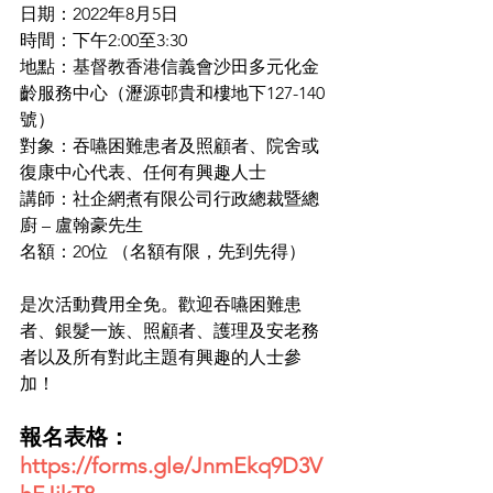
日期：2022年8月5日
時間：下午2:00至3:30
地點：基督教香港信義會沙田多元化金
齡服務中心（瀝源邨貴和樓地下127-140
號）
對象：吞嚥困難患者及照顧者、院舍或
復康中心代表、任何有興趣人士
講師：社企網煮有限公司行政總裁暨總
廚 – 盧翰豪先生           
名額：20位 （名額有限，先到先得）
是次活動費用全免。歡迎吞嚥困難患
者、銀髮一族、照顧者、護理及安老務
者以及所有對此主題有興趣的人士參
加！
報名表格：
https://forms.gle/JnmEkq9D3V