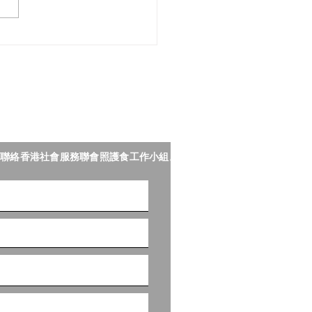
 完成「樂齡科技博覽暨高峰
—照護食樂園」展區任務
精美照護食紀念品一份！
聯絡香港社會服務聯會照護食工作小組。