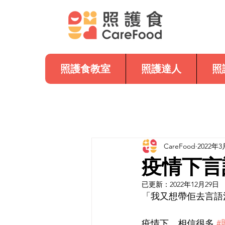
照護食教室
照護達人
照
CareFood
2022年3
疫情下言
已更新：
2022年12月29日
「我又想帶佢去言語
疫情下，相信很多 
#