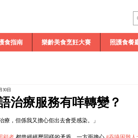
護食指南
樂齡美食烹飪大賽
照護食餐
月30日
語治療服務有咩轉變？
治療，但係我又擔心佢出去會受感染。」 
照顧者
 都曾經經歷同樣的矛盾，一方面擔心 
#吞嚥困難人