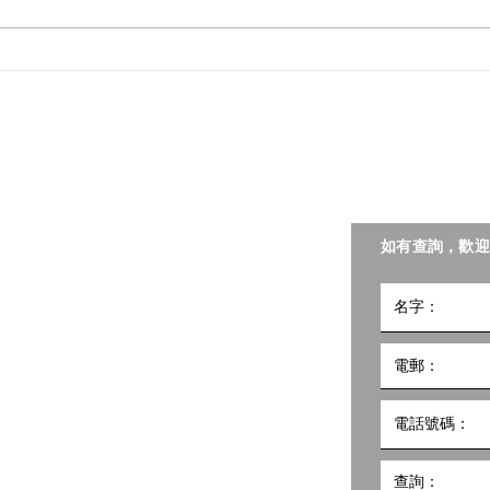
📣 一站式照護食資訊！親臨樂
📣
齡科技博覽暨高峰會「照護食
會—
樂園」即有機會獲得《照護食
換取
​聯絡我們
手冊2025》！
聯會照護食工作小組。
如有查詢，歡迎
小組
5號
10樓1002室 共創點子匯
hk
498