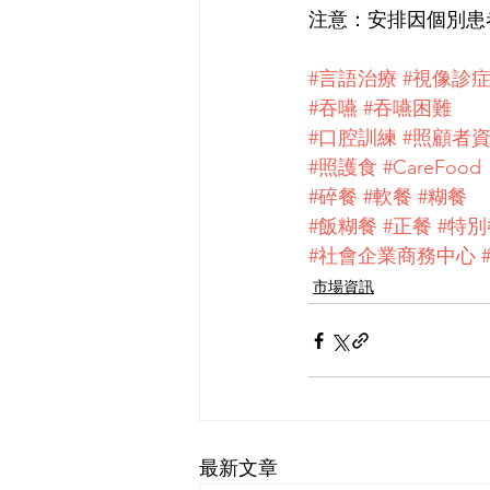
注意：安排因個別患
#言語治療
#視像診
#吞嚥
#吞嚥困難
#口腔訓練
#照顧者
#照護食
#CareFood
#碎餐
#軟餐
#糊餐
#飯糊餐
#正餐
#特
#社會企業商務中心
市場資訊
最新文章