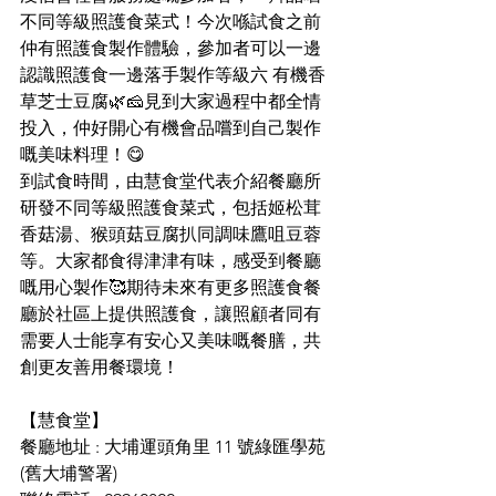
不同等級照護食菜式！今次喺試食之前
仲有照護食製作體驗，參加者可以一邊
認識照護食一邊落手製作等級六 有機香
草芝士豆腐🌿🧀見到大家過程中都全情
投入，仲好開心有機會品嚐到自己製作
嘅美味料理！😋
到試食時間，由慧食堂代表介紹餐廳所
研發不同等級照護食菜式，包括姬松茸
香菇湯、猴頭菇豆腐扒同調味鷹咀豆蓉
等。大家都食得津津有味，感受到餐廳
嘅用心製作🥰期待未來有更多照護食餐
廳於社區上提供照護食，讓照顧者同有
需要人士能享有安心又美味嘅餐膳，共
創更友善用餐環境！
【慧食堂】
餐廳地址 : 大埔運頭角里 11 號綠匯學苑 
(舊大埔警署)