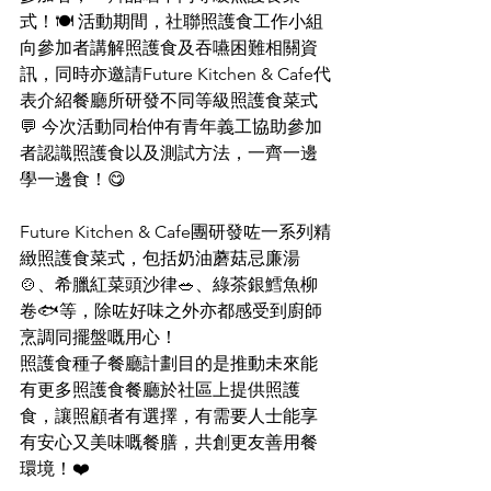
式！🍽️ 活動期間，社聯照護食工作小組
向參加者講解照護食及吞嚥困難相關資
訊，同時亦邀請Future Kitchen & Cafe代
表介紹餐廳所研發不同等級照護食菜式
💬 今次活動同枱仲有青年義工協助參加
者認識照護食以及測試方法，一齊一邊
學一邊食！😋
Future Kitchen & Cafe團研發咗一系列精
緻照護食菜式，包括奶油蘑菇忌廉湯
🍲、希臘紅菜頭沙律🥗、綠茶銀鱈魚柳
卷🐟等，除咗好味之外亦都感受到廚師
烹調同擺盤嘅用心！
照護食種子餐廳計劃目的是推動未來能
有更多照護食餐廳於社區上提供照護
食，讓照顧者有選擇，有需要人士能享
有安心又美味嘅餐膳，共創更友善用餐
環境！❤️