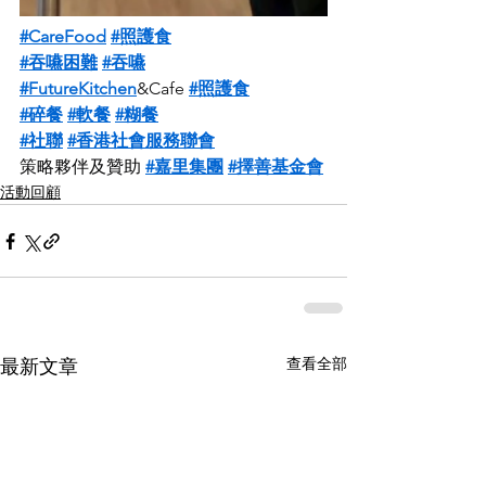
#CareFood
#照護食
#吞嚥困難
#吞嚥
#FutureKitchen
&Cafe 
#照護食
#碎餐
#軟餐
#糊餐
#社聯
#香港社會服務聯會
策略夥伴及贊助 
#嘉里集團
#擇善基金會
活動回顧
查看全部
最新文章