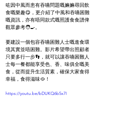
咗因中風而患有吞嚥問題嘅嫲嫲尋回飲
食嘅樂趣😋，更介紹了中風和吞嚥困難
嘅資訊，亦有唔同款式嘅照護食食譜俾
觀眾參考🧑‍🍳。 
要建設一個包容吞嚥困難人士嘅進食環
境其實並唔困難。影片希望帶出照顧者
只要多行一步👣，就可以讓吞嚥困難人
士每一餐都能享受色、香、味俱全嘅美
食，從而提升生活質素，確保大家食得
幸福，食得滋味🥘！ 
https://youtu.be/bDUKQ6b5x7I