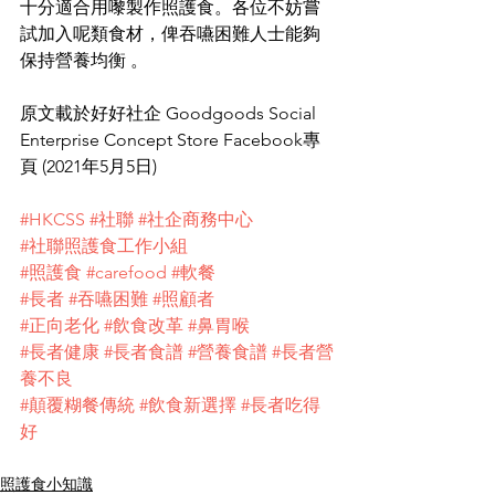
十分適合用嚟製作照護食。各位不妨嘗
試加入呢類食材，俾吞嚥困難人士能夠
保持營養均衡 。
原文載於好好社企 Goodgoods Social 
Enterprise Concept Store Facebook專
頁 (2021年5月5日)
#HKCSS
#社聯
#社企商務中心
#社聯照護食工作小組
#照護食
#carefood
#軟餐
#長者
#吞嚥困難
#照顧者
#正向老化
#飲食改革
#鼻胃喉
#長者健康
#長者食譜
#營養食譜
#長者營
養不良
#顛覆糊餐傳統
#飲食新選擇
#長者吃得
好
照護食小知識