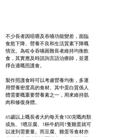
不少長者因咀嚼及吞嚥功能變差，面臨
食慾下降、營養不良和生活質素下降嘅
情況。為咗令吞嚥困難長者維持均衡飲
食，其實應及時諮詢言語治療師，並選
擇合適嘅照護食。
製作照護食時可以考慮營養均衡，多運
用營養密度高的食材。其中蛋白質係人
體需要嘅重要營養素之一，用來維持肌
肉和修復身體。
65歲以上嘅長者大約每天食100克嘅肉類 
或魚、1嚿豆腐、1杯牛奶同1隻雞蛋就可
以達到需要量。而豆腐、雞蛋等食材亦