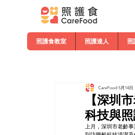
照護食教室
照護達人
照
CareFood
5月14日
【深圳市
科技與照
上月，深圳市老齡事
到訪樂齡科技清潔及