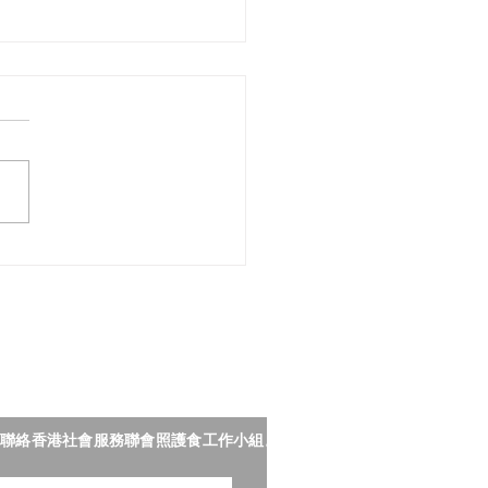
『味』雨綢繆－從評估吞
難，到提供適切介入方
專題分享】
聯絡香港社會服務聯會照護食工作小組。