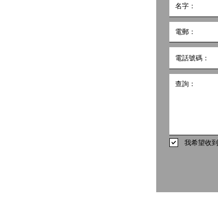
小組
5號
10樓1002室 共創點子匯
hk
498
我希望收