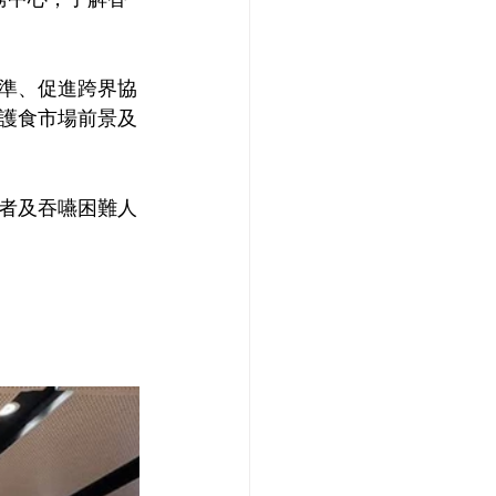
準、促進跨界協
護食市場前景及
者及吞嚥困難人