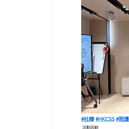
#社聯
#HKCSS
#照
活動回顧