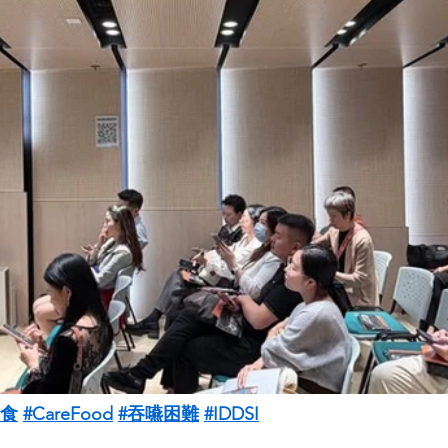
護食
#CareFood
#吞嚥困難
#IDDSI