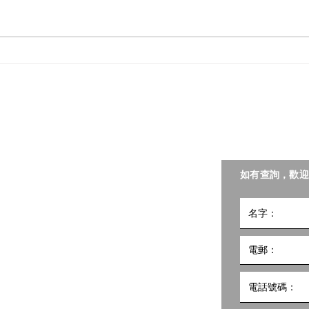
📣 一站式照護食資訊！親臨樂
📣
齡科技博覽暨高峰會「照護食
會—
樂園」即有機會獲得《照護食
換取
​聯絡我們
手冊2025》！
聯會照護食工作小組。
如有查詢，歡迎
小組
5號
10樓1002室 共創點子匯
hk