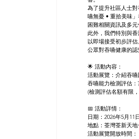
為了提升社區人士對
嚥無憂 • 重拾美
困難相關資訊及多元
此外，我們特別與香
以即場接受初步評估。
公眾對吞嚥健康的認
🌟 活動內容：
活動展覽：介紹吞嚥
吞嚥能力檢測評估：
(檢測評估名額有限，需
📅 活動詳情：
日期：2026年5月11日
地點：荃灣荃新天地一
活動展覽開放時間：