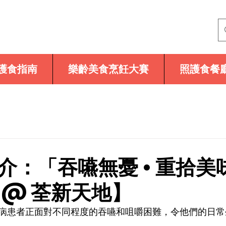
護食指南
樂齡美食烹飪大賽
照護食餐
介：「吞嚥無憂 • 重拾美
 @ 荃新天地】
病患者正面對不同程度的吞嚥和咀嚼困難，令他們的日常