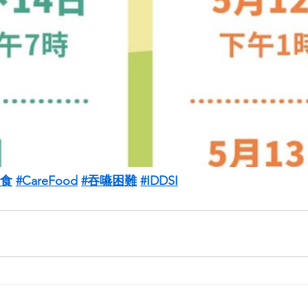
護食
#CareFood
#吞嚥困難
#IDDSI