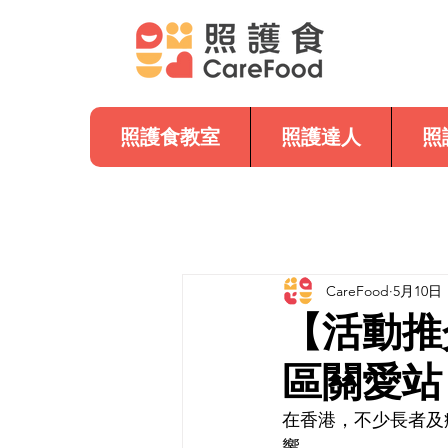
照護食教室
照護達人
照
CareFood
5月10日
【活動推
區關愛站
在香港，不少長者及
響。