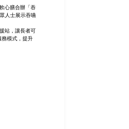
軟心膳合辦「吞
公眾人士展示吞嚥
援站，讓長者可
服務模式，提升