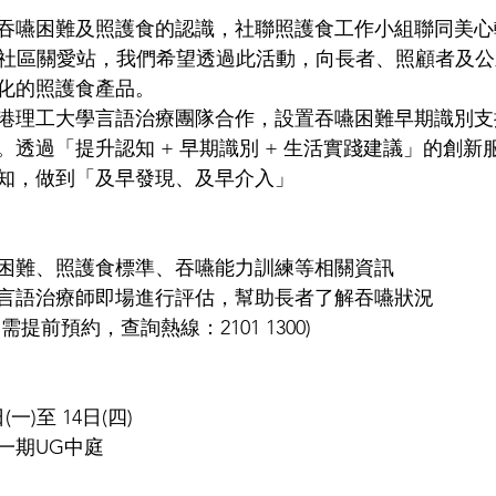
吞嚥困難及照護食的認識，社聯照護食工作小組聯同美心
味」社區關愛站，我們希望透過此活動，向長者、照顧者及
化的照護食產品。
港理工大學言語治療團隊合作，設置吞嚥困難早期識別支
透過「提升認知 + 早期識別 + 生活實踐建議」的創新
知，做到「及早發現、及早介入」
困難、照護食標準、吞嚥能力訓練等相關資訊
言語治療師即場進行評估，幫助長者了解吞嚥狀況
提前預約，查詢熱線：2101 1300)
(一)至 14日(四)
期UG中庭 