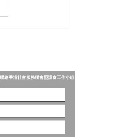
 完成「樂齡科技博覽暨高峰
—照護食樂園」展區任務
精美照護食紀念品一份！
聯絡香港社會服務聯會照護食工作小組。