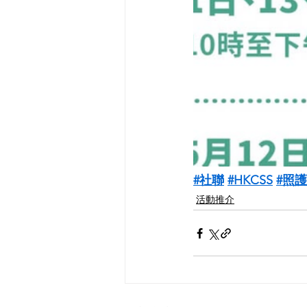
#社聯
#HKCSS
#照
活動推介