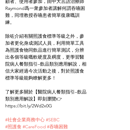
顧者、使用者參加，由中大言語治療師 
Raymond爲一衆參加者講解何謂吞嚥困
難，同埋教授吞嚥患者簡單復康嘅訓
練。
除咗介紹有關照護食標準等級之外，參
加者更化身成測試人員，利用簡單工具
為照護食物同飲品進行簡單測試，分辨
出各個等級嘅軟硬度及稠度，更學習醫
院病人餐類指引–飲品類別應用解說，相
信大家經過今次活動之後，對於照護食
標準等級能夠瞭解更多！
了解更多關於【醫院病人餐類指引–飲品
類別應用解說】即刻瀏覽👉
https://bit.ly/2Wd2x0G
#社會企業商務中心
#SEBC
#照護食
#CareFood
#吞嚥困難