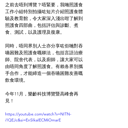
之前去唔到博覽？唔緊要，我哋照護食
工作小組特別拍攝咗短片介紹照護食體
驗及教育館，令大家深入淺出咁了解到
照護食四部曲，包括評估與診斷、煮
食、測試，以及護理及復康。 
同時，唔同界別人士亦分享咗佢哋對吞
嚥困難及照護食嘅睇法，包括言語治療
師、院舍代表，以及廚師，讓大家可以
由唔同角度了解照護食。有賴各界別攜
手合作，才能締造一個吞嚥困難友善嘅
飲食環境。 
今年11月，樂齡科技博覽暨高峰會再
見！ 
https://youtube.com/watch?v=NITN-
i1QEJc&si=EnSIkaIECMiOmarE