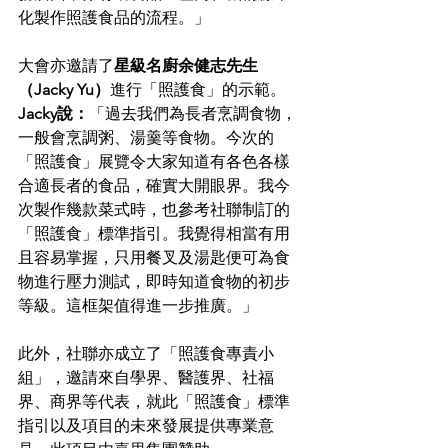
化製作照護食品的流程。」
大會亦邀請了
星級名廚余健志先生
（Jacky Yu）
進行「照護食」的示範。
Jacky說：
「過去我們為長者烹調食物，
一般會烹調粥、湯羹等食物。今次的
「照護食」展覽令大家知道有各色各樣
合適長者的食品，確實大開眼界。我今
次製作幾款菜式時，也參考社聯制訂的
「照護食」標準指引。我覺得相當有用
且容易掌握，只用餐叉及湯匙便可為食
物進行壓力測試，即時知道食物的初步
等級。這框架值得進一步推廣。」
此外，社聯亦成立了「照護食專責小
組」，邀請來自學界、醫護界、社福
界、商界等代表，就此「照護食」標準
指引以及項目的未來發展提供專業意