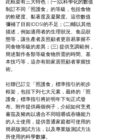
此框架有三大特色：(一)以科學化的數值
制訂不同「照護食」的等級，包括食物
的軟硬度、黏著度及凝聚度。這些數值
彌補了目前IDDSI的不足；(二)輔以其他
描述，例如適用者的生理狀況、食品狀
態等，讓生產者及照顧者更容易掌握不
同食物等級的差異；(三) 提供烹調範例，
簡述製作各類等級食物所需的時間、基
本技巧等，這亦有助家居照顧者掌握技
術。
社聯已訂立「照護食」標準指引的初步
框架，包括下列七大元素，最終的「照
護食」標準指引將於明年下旬正式發
布。附件提供兩個例子，介紹如何烹煮
蕃茄及豬肉以適合不同咀嚼或吞嚥能力
的人士使用，提供普通家庭都可使用的
簡易版測試方法，以及專業版測試方法
所使用的科學數據。