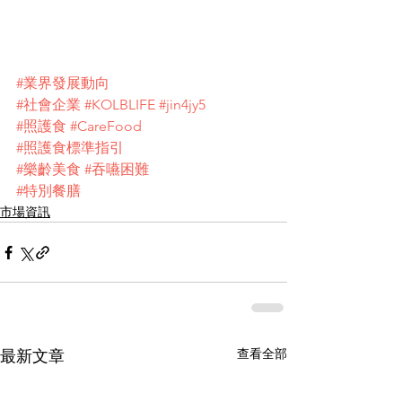
#業界發展動向
#社會企業
#KOLBLIFE
#jin4jy5
#照護食
#CareFood
#照護食標準指引
#樂齡美食
#吞嚥困難
#特別餐膳
市場資訊
查看全部
最新文章