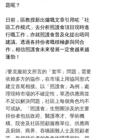
題呢？
日前，區教授新出爐嘅文章引用咗「社
區工作模式」去分析照護食項目現時進
行嘅工作，亦就照護食普及化提出唔同
建議。透過各持份者嘅積極參與同合
作，相信照護食未來發展一定會越來越
蓬勃！
/要克服前文所言的「套牢」問題，需要
依賴多方的協作，在市場上用協同形式
建立首尾相接。以「照護食」為例，處
理現時市場的不確定性，單憑供應商並
不足以解決問題，社區上每個角色均不
可或缺。「照護食」生態圈涉及的主要
持份者包括政府、醫護專才、學術機
構、院舍及社區照顧服務單位、供應商
及廚師、商界、吞嚥困難人士及照顧者