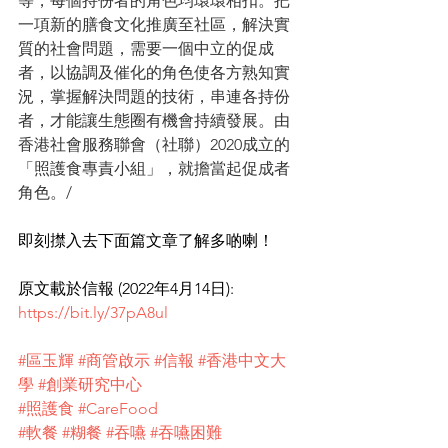
等，每個持份者的角色均環環相扣。把
一項新的膳食文化推廣至社區，解決實
質的社會問題，需要一個中立的促成
者，以協調及催化的角色使各方熟知實
況，掌握解決問題的技術，串連各持份
者，才能讓生態圈有機會持續發展。由
香港社會服務聯會（社聯）2020成立的
「照護食專責小組」，就擔當起促成者
角色。/
即刻㩒入去下面篇文章了解多啲喇！
原文載於信報 (2022年4月14日): 
https://bit.ly/37pA8ul
#區玉輝
#商管啟示
#信報
#香港中文大
學
#創業研究中心
#照護食
#CareFood
#軟餐
#糊餐
#吞嚥
#吞嚥困難