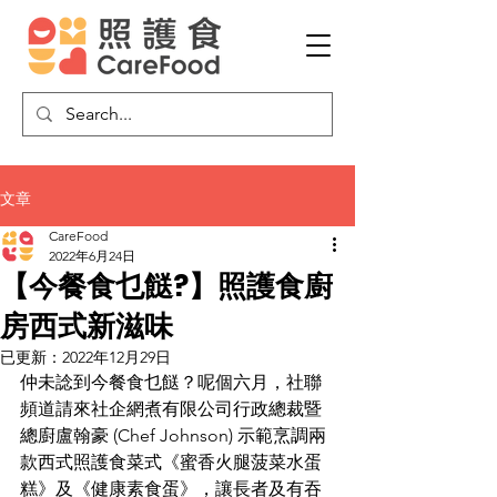
文章
CareFood
2022年6月24日
【今餐食乜餸?】照護食廚
房西式新滋味
已更新：
2022年12月29日
仲未諗到今餐食乜餸？呢個六月，社聯
頻道請來社企網煮有限公司行政總裁暨
總廚盧翰豪 (Chef Johnson) 示範烹調兩
款西式照護食菜式《蜜香火腿菠菜水蛋
糕》及《健康素食蛋》，讓長者及有吞