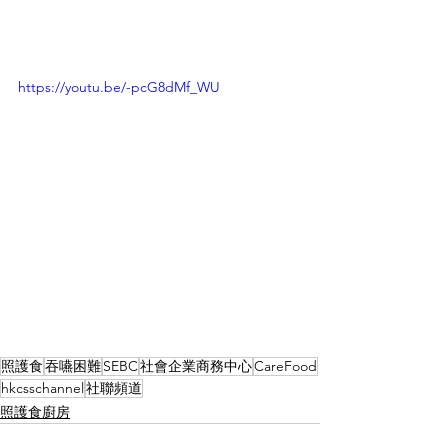
https://youtu.be/-pcG8dMf_WU
照護食
吞嚥困難
SEBC
社會企業商務中心
CareFood
hkcsschannel
社聯頻道
照護食廚房