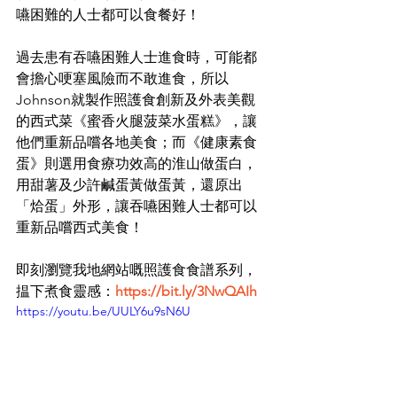
嚥困難的人士都可以食餐好！
過去患有吞嚥困難人士進食時，可能都
會擔心哽塞風險而不敢進食，所以
Johnson就製作照護食創新及外表美觀
的西式菜《蜜香火腿菠菜水蛋糕》，讓
他們重新品嚐各地美食；而《健康素食
蛋》則選用食療功效高的淮山做蛋白，
用甜薯及少許鹹蛋黃做蛋黃，還原出
「烚蛋」外形，讓吞嚥困難人士都可以
重新品嚐西式美食！
即刻瀏覽我地網站嘅照護食食譜系列，
揾下煮食靈感：
https://bit.ly/3NwQAIh
https://youtu.be/UULY6u9sN6U