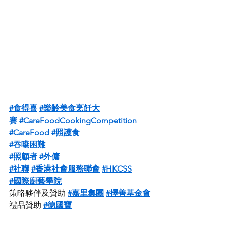
#食得喜
#樂齡美食烹飪大
賽
#CareFoodCookingCompetition
#CareFood
#照護食
#吞嚥困難
#照顧者
#外傭
#社聯
#香港社會服務聯會
#HKCSS
#國際廚藝學院
策略夥伴及贊助 
#嘉里集團
#擇善基金會
禮品贊助 
#德國寶