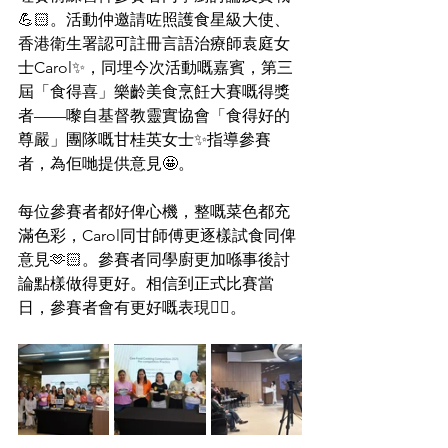
💪🏻。活動仲邀請咗照護食星級大使、
香港衛生署認可註冊言語治療師袁庭女
士Carol✨，同埋今次活動嘅嘉賓，第三
屆「食得喜」樂齡美食烹飪大賽嘅得獎
者——嚟自基督教靈實協會「食得好的
尊嚴」團隊嘅甘桂英女士✨指導參賽
者，為佢哋提供意見🤩。
每位參賽者都好俾心機，整嘅菜色都充
滿色彩，Carol同甘師傅更逐樣試食同俾
意見🫶🏻。參賽者同學廚更加喺事後討
論點樣做得更好。相信到正式比賽當
日，參賽者會有更好嘅表現👍🏻。