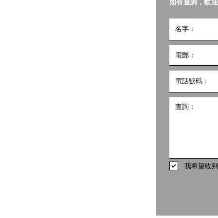
如有查詢，歡迎
小組
5號
10樓1002室 共創點子匯
hk
498
我希望收