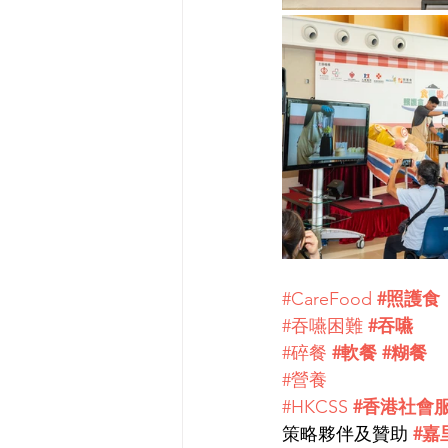
#CareFood
#照護食
#吞嚥困難
#吞嚥
#碎餐
#軟餐
#糊餐
#營養
#HKCSS
#香港社會
策略夥伴及贊助 
#嘉