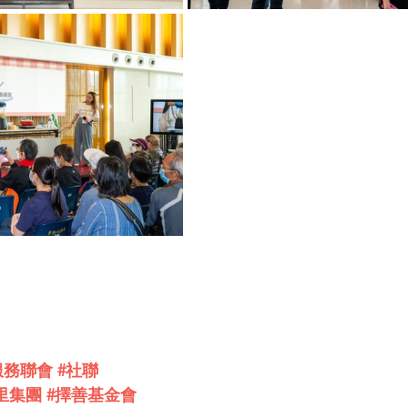
服務聯會
#社聯
里集團
#擇善基金會