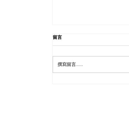
留言
撰寫留言......
照護食 x THEi 照護食介紹及
烹飪示範工作坊
如有查詢，歡迎聯絡香港社會服務