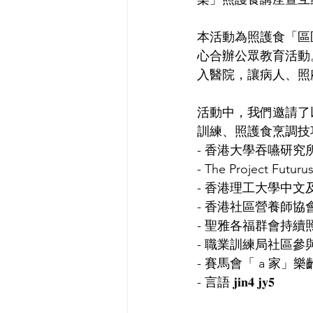
本活動為照護食「區
心合辦公眾教育活動
入醫院，讓病人、照
活動中，我們邀請了
訓練、照護食烹調技
- 香港大學吞嚥研究
- The Project Futuru
- 香港理工大學中
- 香港社區營養師協
- 聖雅各福群會持續
- 職業訓練局社區
- 賽馬會「 a 家
- 言語 𝐣𝐢𝐧𝟒 𝐣𝐲𝟓