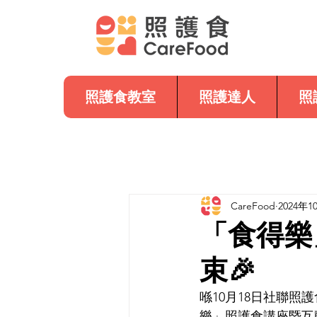
照護食教室
照護達人
照
CareFood
2024年1
「食得樂
束🎉
喺10月18日社聯
樂」照護食講座暨互