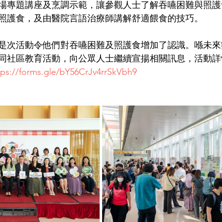
場專題講座及烹調示範，讓參觀人士了解吞嚥困難與照護
照護食，及由醫院言語治療師講解舒適餵食的技巧。
是次活動令他們對吞嚥困難及照護食增加了認識。喺未來
同社區教育活動，向公眾人士繼續宣揚相關訊息，活動詳
tps://forms.gle/bY56CrJv4rrSkVbh9