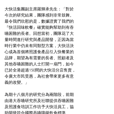
大快活集團副主席羅輝承先生：「對於
今次的研究結果，團隊感到非常鼓舞。
最令我們欣慰的是，數據證實了我們的
『快活回味軟餐』確實能夠幫助到有吞
嚥困難的長者。回想當初，團隊花了大
量時間進行研究與產品開發，正因為當
時行業中仍未有同類型方案，大快活決
心成為首個將照護食產品引入快餐業的
品牌，期望為有需要的長者、照顧者及
其他吞嚥困難的人士打開一扇門，如今
已於全港超過150間的大快活分店售賣，
令廣大市民受惠，為社會帶來更多有意
義的改變。」
為期十八個月的研究分為兩階段，前期
由港大吞嚥研究所及社聯提供吞嚥困難
及照護食培訓工作坊予大快活員工，協
助開發符合國際吞嚥障礙飲食標準