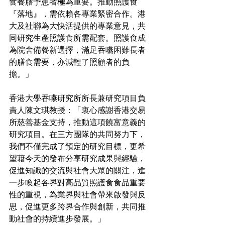
食餐膳予患者極為重要。推動照護食
『落地』，需依賴各專業緊密合作。港
大及社聯為大快活提供的專業意見，共
同研究生產照護食所需配套。照護食成
為院舍備餐新選擇，滿足吞嚥困難長者
的膳食需要，亦減輕了照顧者的負
擔。」
香港大學吞嚥研究所所長兼研究項目負
責人陳文琪教授：「衷心感謝香港交易
所慈善基金支持，推動這項饒富意義的
研究項目。在三方團隊的共同努力下，
我們不僅完成了預定的研究目標，更希
望藉今天的發布分享研究成果與經驗，
促進知識的交流與社會大眾的關注，進
一步喚起各界對高品質照護食食品重要
性的重視，為業界與社會帶來啟發與反
思，促進更多跨界合作與創新，共同推
動社會的持續進步發展。」