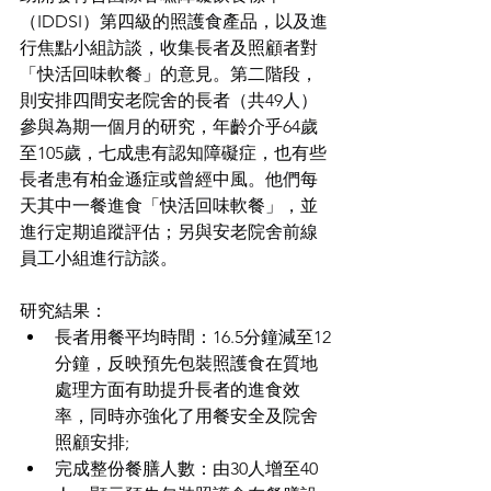
（IDDSI）第四級的照護食產品，以及進
行焦點小組訪談，收集長者及照顧者對
「快活回味軟餐」的意見。第二階段，
則安排四間安老院舍的長者（共49人）
參與為期一個月的研究，年齡介乎64歲
至105歲，七成患有認知障礙症，也有些
長者患有柏金遜症或曾經中風。他們每
天其中一餐進食「快活回味軟餐」，並
進行定期追蹤評估；另與安老院舍前線
員工小組進行訪談。
研究結果：
長者用餐平均時間：16.5分鐘減至12
分鐘，反映預先包裝照護食在質地
處理方面有助提升長者的進食效
率，同時亦強化了用餐安全及院舍
照顧安排;
完成整份餐膳人數：由30人增至40