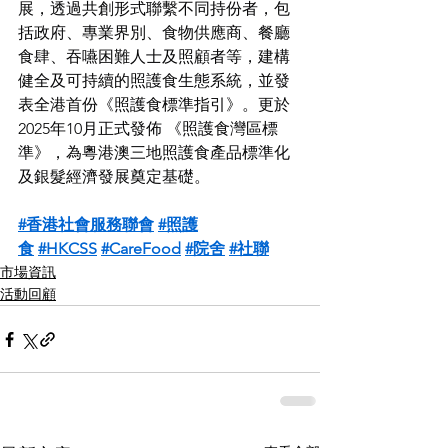
展，透過共創形式聯繫不同持份者，包
括政府、專業界別、食物供應商、餐廳
食肆、吞嚥困難人士及照顧者等，建構
健全及可持續的照護食生態系統，並發
表全港首份《照護食標準指引》。更於
2025年10月正式發佈 《照護食灣區標
準》，為粵港澳三地照護食產品標準化
及銀髮經濟發展奠定基礎。
#香港社會服務聯會
#照護
食
#HKCSS
#CareFood
#院舍
#社聯
市場資訊
活動回顧