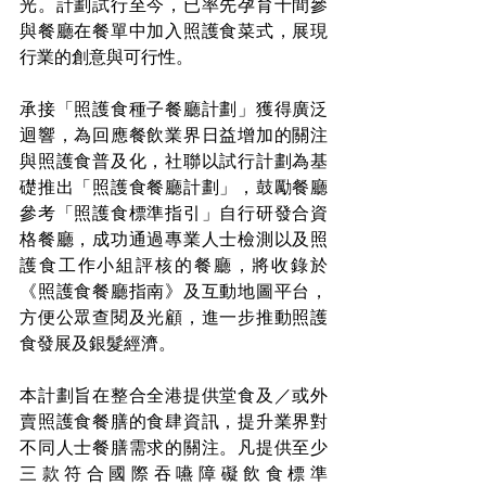
光。計劃試行至今，已率先孕育十間參
與餐廳在餐單中加入照護食菜式，展現
行業的創意與可行性。 
承接「照護食種子餐廳計劃」獲得廣泛
迴響，為回應餐飲業界日益增加的關注
與照護食普及化，社聯以試行計劃為基
礎推出「照護食餐廳計劃」，鼓勵餐廳
參考「照護食標準指引」自行研發合資
格餐廳，成功通過專業人士檢測以及照
護食工作小組評核的餐廳，將收錄於
《照護食餐廳指南》及互動地圖平台，
方便公眾查閱及光顧，進一步推動照護
食發展及銀髮經濟。 
本計劃旨在整合全港提供堂食及／或外
賣照護食餐膳的食肆資訊，提升業界對
不同人士餐膳需求的關注。凡提供至少
三款符合國際吞嚥障礙飲食標準