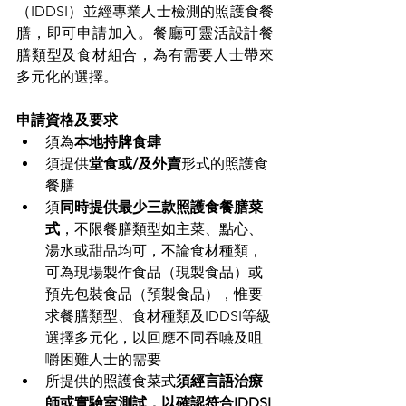
（IDDSI）並經專業人士檢測的照護食餐
膳，即可申請加入。餐廳可靈活設計餐
膳類型及食材組合，為有需要人士帶來
多元化的選擇。 
申請資格及要求
須為
本地持牌食肆
須提供
堂食或/及外賣
形式的照護食
餐膳 
須
同時提供最少三款照護食餐膳菜
式
，不限餐膳類型如主菜、點心、
湯水或甜品均可，不論食材種類，
可為現場製作食品（現製食品）或
預先包裝食品（預製食品），惟要
求餐膳類型、食材種類及IDDSI等級
選擇多元化，以回應不同吞嚥及咀
嚼困難人士的需要 
所提供的照護食菜式
須經言語治療
師或實驗室測試，以確認符合IDDSI