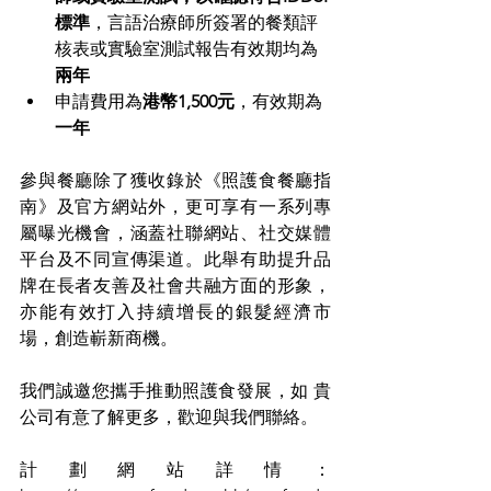
標準
，言語治療師所簽署的餐類評
核表或實驗室測試報告有效期均為
兩年
申請費用為
港幣1,500元
，有效期為
一年
參與餐廳除了獲收錄於《照護食餐廳指
南》及官方網站外，更可享有一系列專
屬曝光機會，涵蓋社聯網站、社交媒體
平台及不同宣傳渠道。此舉有助提升品
牌在長者友善及社會共融方面的形象，
亦能有效打入持續增長的銀髮經濟市
場，創造嶄新商機。 
我們誠邀您攜手推動照護食發展，如 貴
公司有意了解更多，歡迎與我們聯絡。  
計劃網站詳情： 