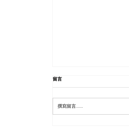
留言
撰寫留言......
照護食 x THEi 照護食介紹及