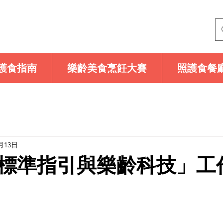
護食指南
樂齡美食烹飪大賽
照護食餐
月13日
標準指引與樂齡科技」工