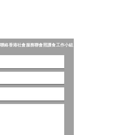
難，到提供適切介入方
專題分享】
聯絡香港社會服務聯會照護食工作小組。