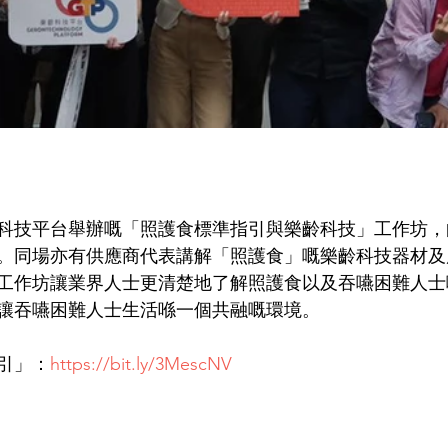
科技平台舉辦嘅「照護食標準指引與樂齡科技」工作坊，
。同場亦有供應商代表講解「照護食」嘅樂齡科技器材及
工作坊讓業界人士更清楚地了解照護食以及吞嚥困難人士
讓吞嚥困難人士生活喺一個共融嘅環境。
引」：
https://bit.ly/3MescNV