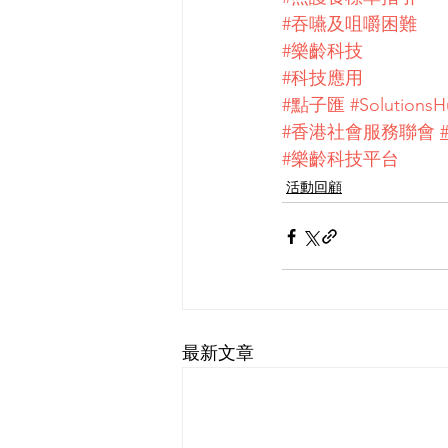
#吞嚥及咀嚼困難
#樂齡科技
#科技應用
#點子匯
#Solutions
#香港社會服務聯會
#樂齡科技平台
活動回顧
最新文章