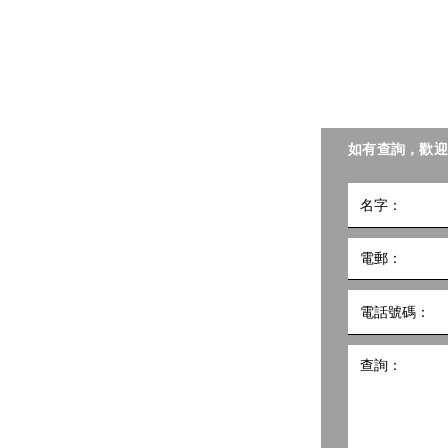
嚥困
案」
​聯絡我們
聯會照護食工作小組。
如有查詢，歡迎
小組
5號
10樓1002室 共創點子匯
hk
498