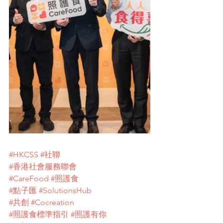
#HKCSS
#社聯
#香港社會服務聯會
#CareFood
#照護食
#點子匯
#SolutionsHub
#共創
#Cocreation
#照護食標準指引
#照護有你