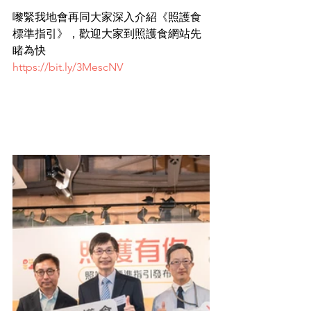
嚟緊我地會再同大家深入介紹《照護食
標準指引》，歡迎大家到照護食網站先
睹為快
https://bit.ly/3MescNV