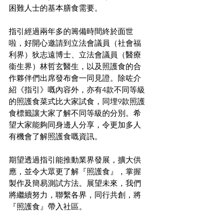
困難人士的基本膳食需要。
指引經過兩年多的籌備時間終於面世
啦，好開心邀請到立法會議員（社會福
利界）狄志遠博士、立法會議員（醫療
衞生界）林哲玄醫生，以及照護食的合
作夥伴們出席發布會一同見證。除咗介
紹《指引》嘅內容外，亦有4款不同等級
的照護食菜式比大家試食，同埋9款照護
食標籤讓大家了解不同等級的分別。希
望大家能夠同身邊人分享，令更加多人
有機會了解照護食嘅資訊。
期望透過指引能推動業界發展，擴大供
應，並令大眾更了解『照護食』，掌握
製作及簡易測試方法。展望未來，我們
將繼續努力，聯繫各界，同行共創，將
『照護食』帶入社區。